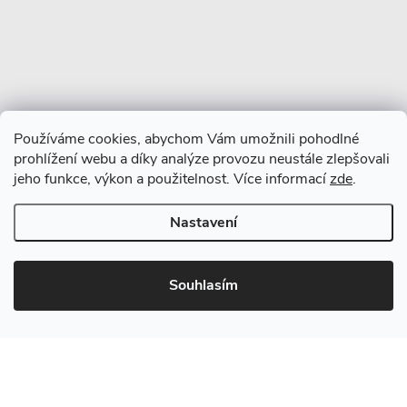
Používáme cookies, abychom Vám umožnili pohodlné
prohlížení webu a díky analýze provozu neustále zlepšovali
jeho funkce, výkon a použitelnost. Více informací
zde
.
Nastavení
Copyright 2026
CERANO
. Všechna práva vyhrazena.
Souhlasím
Vytvořil Shoptet Premium
Nabízená sada se skládá z následujících produktů: