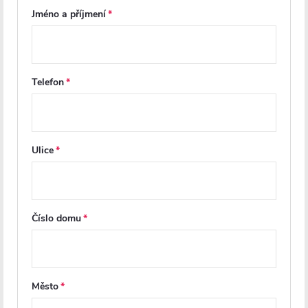
Jméno a příjmení
Telefon
CERANO - Třístěnný sprchový
CERANO - Třístěnný sprchový
kout Varone LINE U L/P - 6
kout Varone LINE U L/P - 6
Ulice
mm - černá matná,
mm - chrom, mléčné sklo -
transparentní sklo -
100x80 cm - posuvný
150x90x195 cm - posuvný
Skladem
Skladem
Číslo domu
9 815 Kč
8 995 Kč
DO KOŠÍKU
DO KOŠÍKU
Město