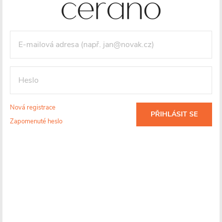
245 Kč
CERANO - Zápustný dávkovač mýdla Alto - chrom
Skladem
401 Kč
CERANO - Zápustný dávkovač mýdla Alto - černá
Skladem
Nová registrace
PŘIHLÁSIT SE
Zapomenuté heslo
409 Kč
Zobrazit více produktů
Filtrovat
Dle ceny