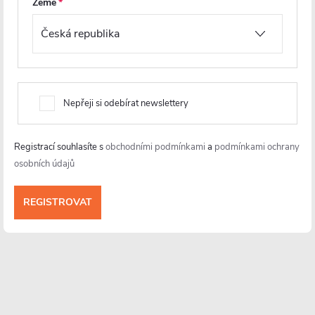
Země
ý
p
i
s
Nepřeji si odebírat newslettery
u
Registrací souhlasíte s
obchodními podmínkami
a
podmínkami ochrany
Informace pro vás
osobních údajů
Více o nás
Facebook