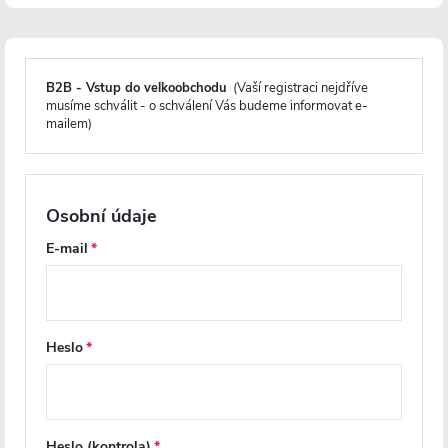
s
p
p
r
CERANO - Zápustný dávkovač
CERANO - Zápustný dávkovač
r
o
mýdla Lineo - černá matná
mýdla Lineo - chrom
B2B - Vstup do velkoobchodu
(Vaší registraci nejdříve
musíme schválit - o schválení Vás budeme informovat e-
o
d
mailem)
d
u
Skladem
Skladem
u
k
245 Kč
237 Kč
Osobní údaje
k
t
E-mail
DO KOŠÍKU
DO KOŠÍKU
t
ů
ů
Heslo
Heslo (kontrola)