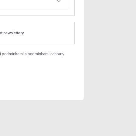
 axiální
CERANO - Koupelnový axiální
at newslettery
2W,
kulatý ventilátor - 12W,
lesklá
potrubí 100mm - černá matná
i podmínkami
a
podmínkami ochrany
Skladem
475 Kč
 KOŠÍKU
DO KOŠÍKU
ód:
CER-978804
Kód:
CER-978807