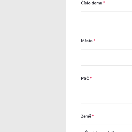
Číslo domu
CERANO - Koupelnový axiální
CERANO - Koupelnový
hranatý ventilátor s čidlem
kulatý ventilátor s č
vhlkosti a časovým doběhem -
doběhem - 12W, potr
12W, potrubí 100mm - bílá
100mm - černá matn
lesklá
Město
Skladem
Skladem
655 Kč
639 Kč
DO KOŠÍKU
DO
Kód:
CER-978812
K
PSČ
NOVINKA
NOVINKA
Země