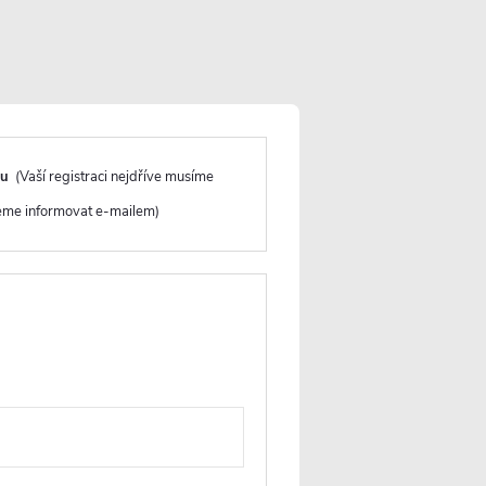
NEJPRODÁVANĚJŠÍ
ABECEDNĚ
NOVINKA
du
(Vaší registraci nejdříve musíme
deme informovat e-mailem)
 axiální
CERANO - Koupelnový axiální
časovým
hranatý ventilátor s čidlem
ubí
vhlkosti a časovým doběhem -