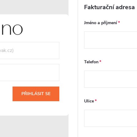
kulatý ventilátor s čidlem
hranatý ventilátor - 
Fakturační adresa
vhlkosti a časovým doběhem -
potrubí 100mm - bílá 
12W, potrubí 100mm - bílá
Jméno a příjmení
lesklá
Skladem
Skladem
655 Kč
327 Kč
DO KOŠÍKU
DO
Telefon
Kód:
CER-978805
K
NOVINKA
NOVINKA
PŘIHLÁSIT SE
Ulice