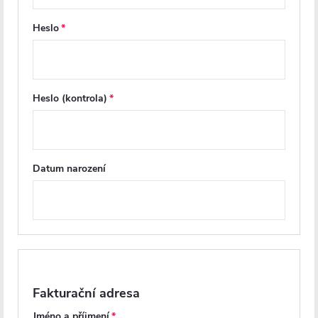
812 Kč
1 058 Kč
Heslo
DO KOŠÍKU
DO KOŠÍKU
Heslo (kontrola)
Datum narození
Z
á
p
Fakturační adresa
a
Jméno a příjmení