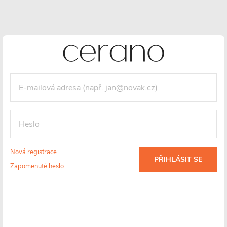
Přejít
NÁKUPNÍ
KOŠÍK
na
obsah
Předchozí
N
Nová registrace
Speciální nabídka
PŘIHLÁSIT SE
Zapomenuté heslo
PRODLOUŽENÁ ZÁRUKA
PRODLOUŽENÁ ZÁRUKA