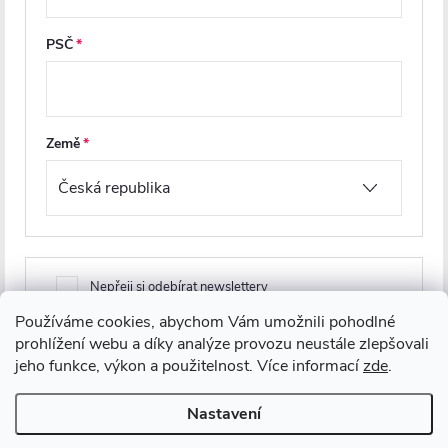
Informace pro vás
PSČ
Více o nás
Facebook
Země
Nepřeji si odebírat newslettery
Používáme cookies, abychom Vám umožnili pohodlné
prohlížení webu a díky analýze provozu neustále zlepšovali
Registrací souhlasíte s
obchodními podmínkami
a
podmínkami ochrany
jeho funkce, výkon a použitelnost. Více informací
zde
.
osobních údajů
Nastavení