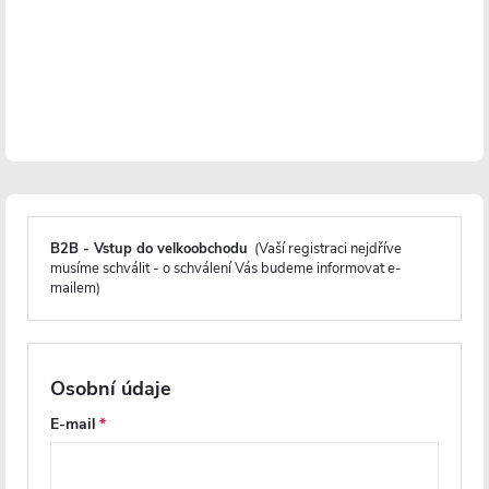
Právě dorazilo: Exkluzivní
koupelnové novinky
PROJECT
PROJECT
B2B - Vstup do velkoobchodu
(Vaší registraci nejdříve
musíme schválit - o schválení Vás budeme informovat e-
mailem)
CERANO - Umyvadlová
CERANO - Umyvadlová
stojánková baterie Nicoleta -
stojánková baterie Selma -
Osobní údaje
nízká - černá matná
vysoká - černá matná
E-mail
Na cestě
Skladem