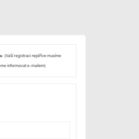
Informace o objednávce
Informace o vaší objednávce
CZK
NÁKUPNÍ
KOŠÍK
Prázdný košík
Přihlášení
du
(Vaší registraci nejdříve musíme
deme informovat e-mailem)