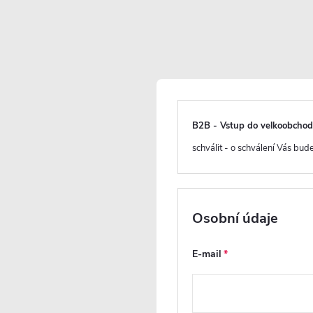
info@cerano.cz
lamace
Obchodní podmínky
Podmínky ochrany osobních údajů
+420 226 400 232
B2B - Vstup do velkoobcho
romadná objednávka
Kontakt
schválit - o schválení Vás bu
ky a dřezy
Dřezy
Osobní údaje
Dřezy
E-mail
Nejprodávanější