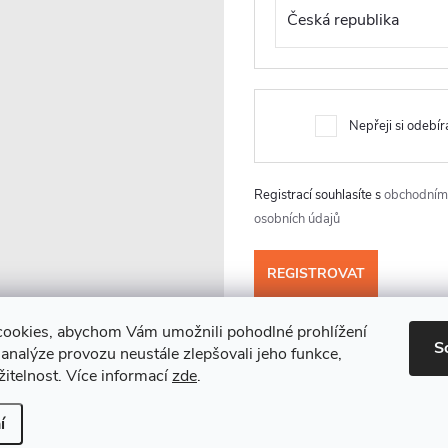
nění
ý
p
Nepřeji si odebír
s
u
Registrací souhlasíte s
obchodním
osobních údajů
ookies, abychom Vám umožnili pohodlné prohlížení
S
analýze provozu neustále zlepšovali jeho funkce,
itelnost. Více informací
zde
.
í