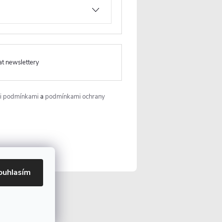
+420 226 400 232
https://www.facebook.co
m/ceranocz/
cerano.cz
at newslettery
i podmínkami
a
podmínkami ochrany
ouhlasím
Vytvořil Shoptet Premium