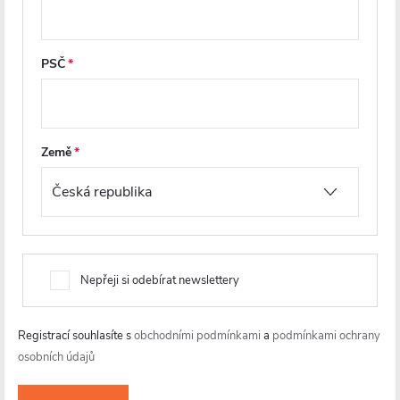
PSČ
Z
á
Země
p
a
t
í
Nepřeji si odebírat newslettery
info
@
cerano.cz
Registrací souhlasíte s
obchodními podmínkami
a
podmínkami ochrany
+420 226 400 232
osobních údajů
https://www.facebook.com/ceranocz/