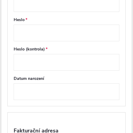
Diskuse
Značka
Heslo
Další inspirace
Heslo (kontrola)
Datum narození
PRODLOUŽENÁ ZÁRUKA
PRODLOUŽENÁ ZÁRUKA
Fakturační adresa