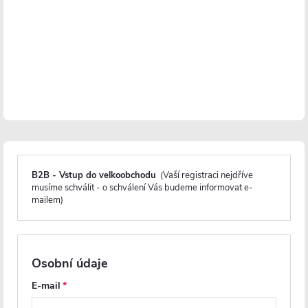
Detailní popis produktu
Keramika
Otvor pro baterii
Perfectclean
UV odolnost
B2B - Vstup do velkoobchodu
(Vaší registraci nejdříve
musíme schválit - o schválení Vás budeme informovat e-
Prodloužená záruka 5 let
mailem)
Parametry produktu
Osobní údaje
Recenze
E-mail