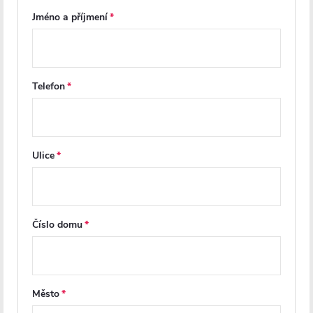
Jméno a příjmení
Telefon
CERANO - Umývátko
CERANO - Umývátko
keramické Sima - závěsné levé
keramické - nástěnné - Avorio
- bílá lesklá - 37,2x21,2 cm
- pravá - bílá lesklá - 43x29
cm
Ulice
Na cestě
Skladem
812 Kč
1 058 Kč
Číslo domu
DO KOŠÍKU
DO KOŠÍKU
Město