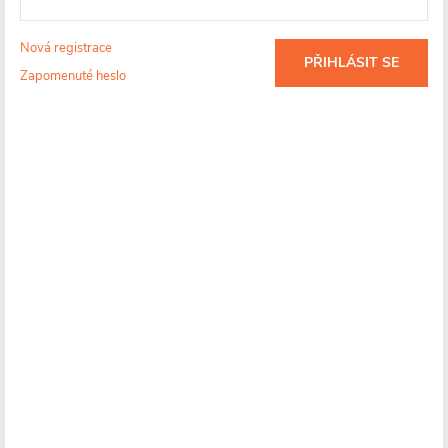
baterii
záruka 5 let
Nová registrace
PŘIHLÁSIT SE
Zapomenuté heslo
Detailní informace
Skladem
(
)
>10 ks
Více informací o doručení