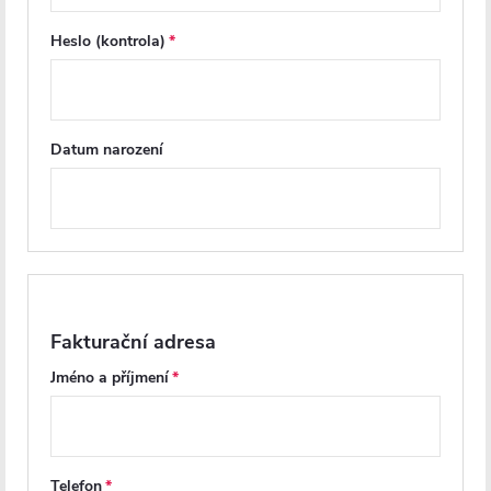
Heslo (kontrola)
Datum narození
CERANO - Rozšiřovací profil
CERANO - Rozšiřovací profil
pro sprchové dveře Porte L/P -
pro sprchové dveře Santoro
chrom - 30 mm
L/P - černá - 30 mm
Fakturační adresa
Jméno a příjmení
Skladem
Na cestě
894 Kč
894 Kč
DO KOŠÍKU
DO KOŠÍKU
Telefon