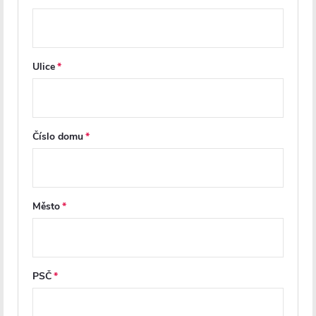
Ulice
Číslo domu
CERANO - Rozšiřovací profil
CERANO - Rozšiřovací profil
Město
pro sprchové dveře Santoro
pro sprchové dveře Lantono
L/P - chrom - 30 mm
L/P - chrom - 30 mm
Na cestě
Skladem
PSČ
894 Kč
894 Kč