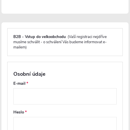
B2B - Vstup do velkoobchodu
(Vaší registraci nejdříve
musíme schválit - o schválení Vás budeme informovat e-
mailem)
CERANO - Rozšiřovací profil
CERANO - Stěnový profil pro
pro sprchové dveře Antelo L/P
instalaci do niky pro dveře a
- chrom - 30 mm
zástěny Porte L/P - chrom -
Osobní údaje
190 cm
E-mail
Skladem
Skladem
894 Kč
730 Kč
Heslo
DO KOŠÍKU
DO KOŠÍKU