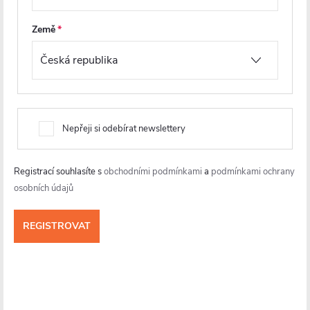
DO KOŠÍKU
DO KOŠÍKU
Země
Nepřeji si odebírat newslettery
Registrací souhlasíte s
obchodními podmínkami
a
podmínkami ochrany
osobních údajů
CERANO - Stěnový profil pro
CERANO - Rozšiřovací profil
instalaci do niky pro dveře a
pro sprchové dveře Lantono
zástěny Porte L/P - černá
L/P - černá - 30 mm
matná - 190 cm
Na cestě
Na cestě