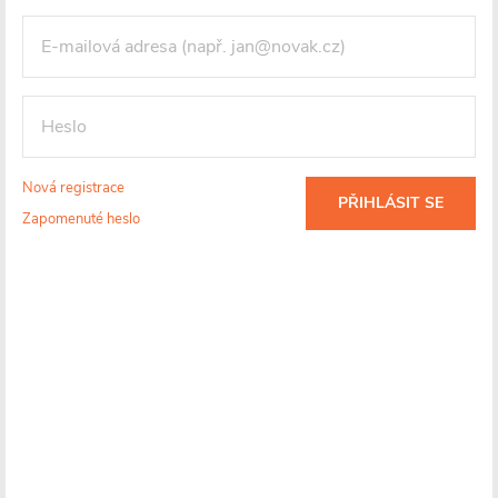
Detailní informace
Nová registrace
PŘIHLÁSIT SE
Zapomenuté heslo
Skladem
(
)
5 ks
Více informací o doručení
Skladem, další kusy na cestě: 10 ks
(očekávaný příjezd 11.01.2027)
5 490 Kč