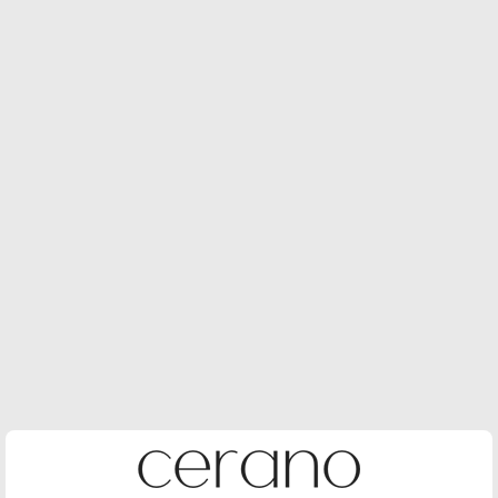
Rimless
Soft Close
Easy Take