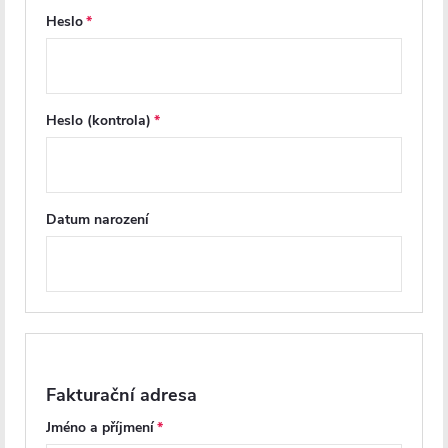
Heslo
Díky chybějícímu okraji proudí voda rovnoměrně po celém vnitřním
povrchu mísy a zanechává jej dokonale čistý – bez záhybů a míst,
kam se běžně nedostane ani kartáč.
Tato technologie posouvá
hygienu i komfort na vyšší úroveň a mění způsob, jakým vnímáte
Heslo (kontrola)
čistotu a péči o vaši toaletu.
Datum narození
Parametry produktu
Soubory ke stažení
Recenze
Diskuse
Fakturační adresa
Značka
Jméno a příjmení