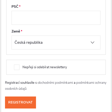
PSČ
CERANO - WC závěsné Dure,
CERANO - WC závěsné Cesso,
Rimless + Slim/UF sedátko -
Rimless + Slim/UF sedátko -
bílá lesklá - 51x35 cm
bílá matná - 49x36 cm
Země
Skladem
Skladem
2 780 Kč
3 928 Kč
DO KOŠÍKU
DO KOŠÍKU
Nepřeji si odebírat newslettery
Registrací souhlasíte s
obchodními podmínkami
a
podmínkami ochrany
osobních údajů