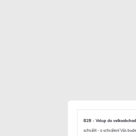
Skladem
(
)
>10 ks
3 790 Kč
2 288 Kč
/ ks
B2B - Vstup do velkoobcho
1 891 Kč bez DPH
schválit - o schválení Vás bu