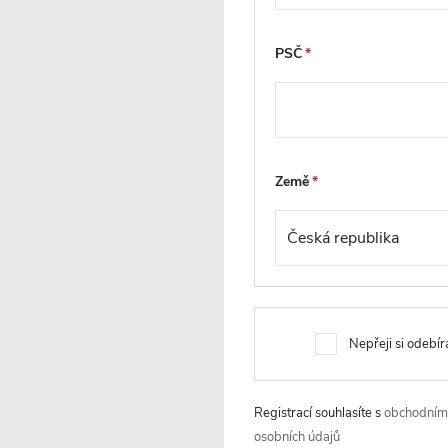
– bok mísy zůstává
zcela hladký ,lépe se
otírá a neusazuje se
PSČ
na něm nečistota.
jedná se o moderní,
estetické a praktické
řešení.
Země
Prodloužená
Nepřeji si odebír
záruka 5 let
V
a
K tomuto produktu
Registrací souhlasíte s
obchodním
poskytujeme
osobních údajů