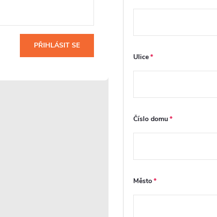
Skryté montážní
Jednoduchá
prvky
montáž
,
PŘIHLÁSIT SE
Boční otvory a
Závěsné WC mísy
Ulice
or"
viditelné upevňovací
Cerano se snadno
prvky u moderních
montují díky svým
nu
závěsných bidetů
univerzálním
d
nahrazuje montážní
rozměrům. Jsou
o
sada pro skryté
kompatibilní k
uchycení .Ta se
systémům od
Číslo domu
ní
nainstaluje na
známých značek
upevňovací tyče
jako Geberit, Grohe a
podomítkového
Schwab. Díky tomu
modulu a do
může být naše WC
keramiky. Po
bez obtíží
montáži proto
instalováno do
Město
nejsou viditelné
většiny stávajících
žádné šrouby ani
instalačních rámů,
plastové krytky matic
které jsou na trhu.