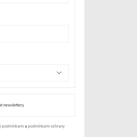
Závěsné
at newslettery
i podmínkami
a
podmínkami ochrany