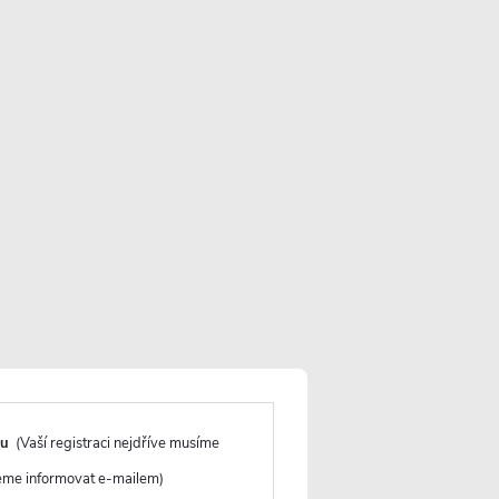
Více informací o doručení
VLOŽIT DO KOŠÍKU
du
(Vaší registraci nejdříve musíme
deme informovat e-mailem)