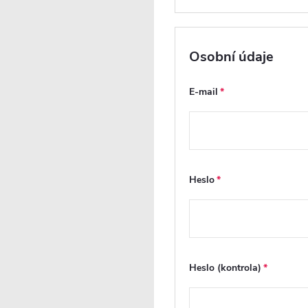
Maloobchodní cena:
2790 CZK
/ ks
Osobní údaje
Vaše sleva
502 CZK
(- 18 %)
Měrná
E-mail
cena:
Heslo
Heslo (kontrola)