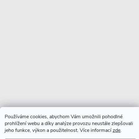
Copyright 2026
CERANO
. Všechna práva vyhrazena.
Vytvořil Shoptet Premium
Používáme cookies, abychom Vám umožnili pohodlné
prohlížení webu a díky analýze provozu neustále zlepšovali
jeho funkce, výkon a použitelnost. Více informací
zde
.