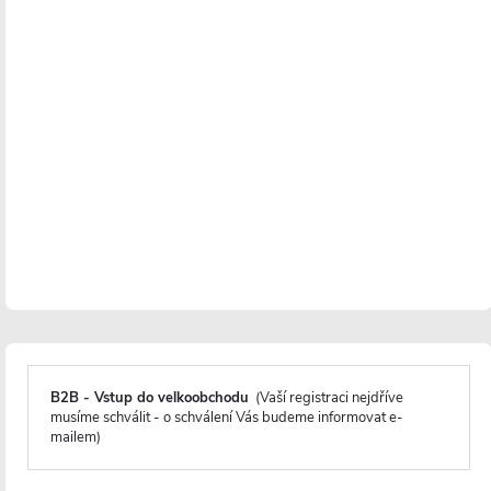
Instalace je velmi jednoduchá
a lze ji zvládnout v
jednom až dvou lidech do hodiny s minimálním
použitím nářadí.
Před montáží se doporučuje aklimatizace skleněných
panelů po dobu minimálně 48 hodin, zejména v
chladnějších obdobích, aby se minimalizovalo riziko
poškození skla během instalace.
B2B - Vstup do velkoobchodu
(Vaší registraci nejdříve
musíme schválit - o schválení Vás budeme informovat e-
mailem)