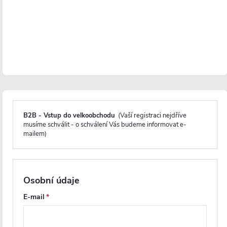
Instalace je velmi jednoduchá
a lze ji zvládnout v
jednom až dvou lidech do hodiny s minimálním
použitím nářadí.
Před montáží se doporučuje aklimatizace skleněných
panelů po dobu minimálně 48 hodin, zejména v
chladnějších obdobích, aby se minimalizovalo riziko
poškození skla během instalace.
B2B - Vstup do velkoobchodu
(Vaší registraci nejdříve
musíme schválit - o schválení Vás budeme informovat e-
mailem)
Osobní údaje
E-mail