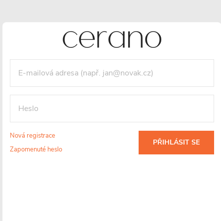
5 790 Kč
3 272 Kč
/ ks
2 704 Kč bez DPH
Maloobchodní cena:
3990 CZK
/ ks
Vaše sleva
718 CZK
(- 18 %)
Měrná
cena:
Nová registrace
VLOŽIT DO KOŠÍKU
PŘIHLÁSIT SE
Zapomenuté heslo