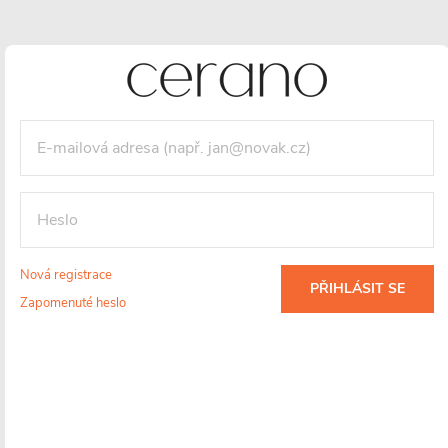
5 990 Kč
3 436 Kč
/ ks
2 840 Kč bez DPH
Maloobchodní cena:
4190 CZK
/ ks
Vaše sleva
754 CZK
(- 18 %)
Měrná
cena:
Nová registrace
VLOŽIT DO KOŠÍKU
PŘIHLÁSIT SE
Zapomenuté heslo