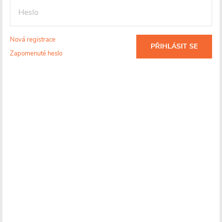
Detailní informace
Nová registrace
PŘIHLÁSIT SE
Zapomenuté heslo
Skladem
(
)
>10 ks
Více informací o doručení
2 590 Kč
1 386 Kč