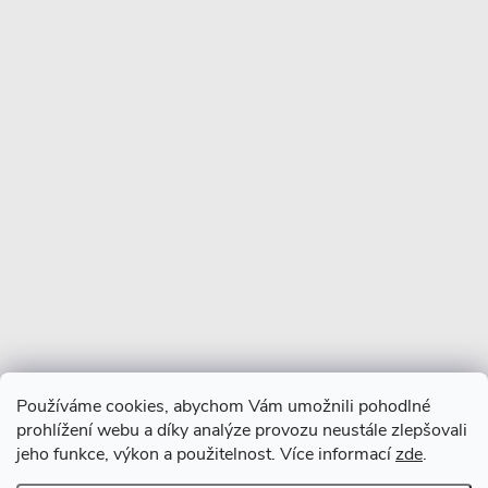
Copyright 2026
CERANO
. Všechna práva vyhrazena.
Vytvořil Shoptet Premium
Používáme cookies, abychom Vám umožnili pohodlné
prohlížení webu a díky analýze provozu neustále zlepšovali
jeho funkce, výkon a použitelnost. Více informací
zde
.