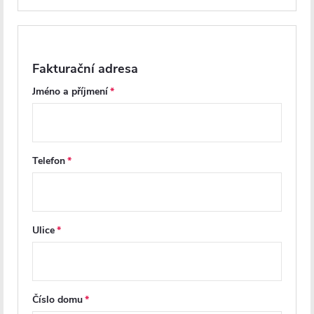
Pro sušení ručníků a omezení vlhkosti v koupelně
Parametry produktu
Fakturační adresa
Recenze
Jméno a příjmení
Diskuse
Značka
Telefon
Další inspirace
Ulice
Číslo domu