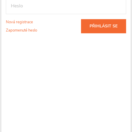
Nová registrace
PŘIHLÁSIT SE
Zapomenuté heslo
Skladem
(
)
>10 ks
Více informací o doručení
2 590 Kč
1 386 Kč
/ ks
1 145 Kč bez DPH