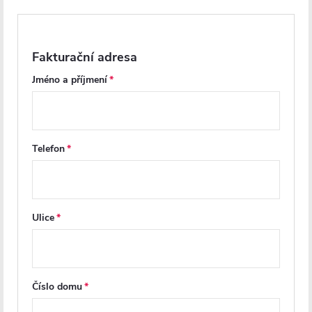
Parametry produktu
Recenze
Fakturační adresa
Jméno a příjmení
Diskuse
Značka
Telefon
Další inspirace
Ulice
Číslo domu