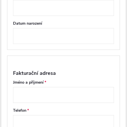
Soubory ke stažení
Recenze
Datum narození
Diskuse
Značka
Další inspirace
Fakturační adresa
Jméno a příjmení
Telefon