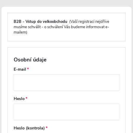
Popis produktu
B2B - Vstup do velkoobchodu
(Vaší registraci nejdříve
musíme schválit - o schválení Vás budeme informovat e-
mailem)
Detailní popis produktu
Ocel
Osobní údaje
Maximální provozní teplota
E-mail
Elektrické připojení
Odolnost proti korozi
Heslo
Záruka 3 roky
Parametry produktu
Heslo (kontrola)