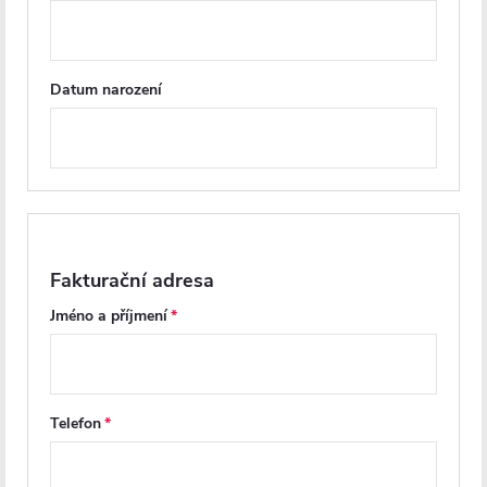
Soubory ke stažení
Recenze
Datum narození
Diskuse
Značka
Další inspirace
Fakturační adresa
Jméno a příjmení
Telefon