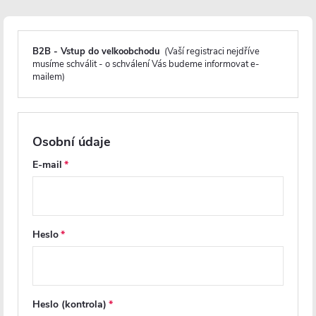
Popis produktu
B2B - Vstup do velkoobchodu
(Vaší registraci nejdříve
musíme schválit - o schválení Vás budeme informovat e-
mailem)
Detailní popis produktu
Ocel
Osobní údaje
Maximální provozní teplota
E-mail
Elektrické připojení
Odolnost proti korozi
Heslo
Záruka 3 roky
Parametry produktu
Heslo (kontrola)