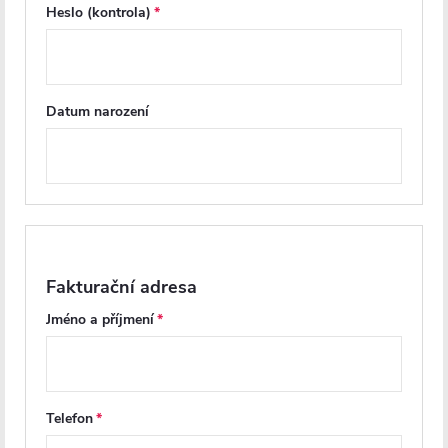
Heslo (kontrola)
Parametry produktu
Soubory ke stažení
Datum narození
Recenze
Diskuse
Značka
Fakturační adresa
Další inspirace
Jméno a příjmení
Telefon