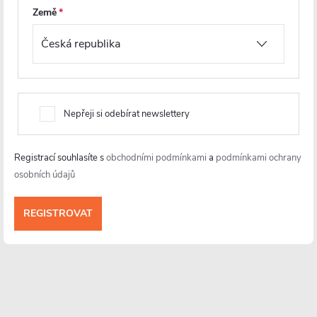
Země
Nepřeji si odebírat newslettery
Informace pro vás
Registrací souhlasíte s
obchodními podmínkami
a
podmínkami ochrany
osobních údajů
Více o nás
Facebook