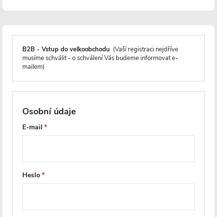
Popis produktu
B2B - Vstup do velkoobchodu
(Vaší registraci nejdříve
Detailní popis produktu
musíme schválit - o schválení Vás budeme informovat e-
mailem)
Ocel
Maximální provozní teplota
Osobní údaje
E-mail
Elektrické připojení
Displej
Odolnost proti korozi
Heslo
Záruka 3 roky