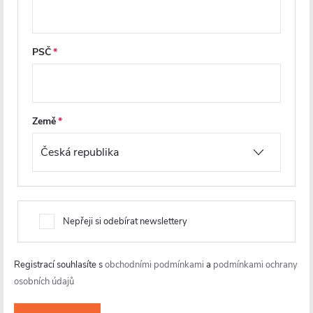
t
í
PSČ
info
@
cerano.cz
+420 226 400 232
https://www.facebook.com/ceranocz/
Země
cerano.cz
Nepřeji si odebírat newslettery
Registrací souhlasíte s
obchodními podmínkami
a
podmínkami ochrany
osobních údajů