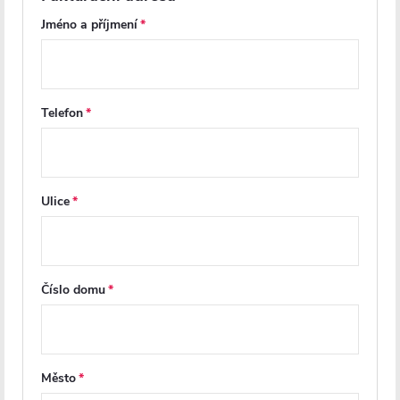
Jméno a příjmení
Další inspirace
Telefon
Ulice
Z
Číslo domu
á
p
a
Město