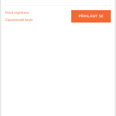
úhlové) i konfigurace s elektrickým topným tělesem.
Snadná instalace a úprava
– Mosazné manžety lze
Nová registrace
PŘIHLÁSIT SE
jednoduše zkrátit a rozeta se instaluje před připojením
Zapomenuté heslo
radiátoru.
Detailní informace
Skladem
1 ks
Více informací o doručení
637 Kč