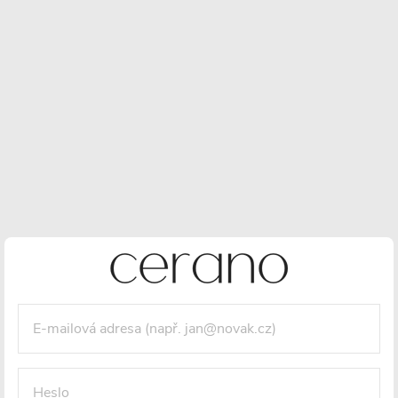
Elegantní zakrytí spojů
– Dvojitá oválná rozeta z nerezové
oceli skryje připojení radiátoru k potrubí a zlepší vzhled
interiéru.
Univerzální použití
– Vhodné pro dolní připojení (rovné i