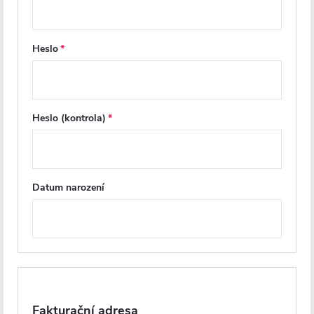
o průměru 16 mm - PEX a 15; 18 mm - měď
speciálně použitý vhodný typ mosazi, ze které byly rukávy
vyrobeny, usnadňuje jejich zkrácení na vhodnou délku
Heslo
nerezová rozeta pokrytá barvou je dvojitě chráněna proti
kondenzační korozi
Poznámka: Rozety by měly být instalovány před připojením
radiátoru k systému. Ke zkrácení manžety použijte speciální ostrý
Heslo (kontrola)
nástroj na řezání měděných trubek.
Parametry produktu
Datum narození
Soubory ke stažení
Recenze
Diskuse
Značka
Fakturační adresa