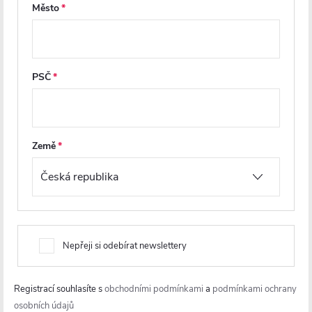
p
Město
a
t
í
PSČ
info
@
cerano.cz
+420 226 400 232
Země
https://www.facebook.com/ceranocz/
cerano.cz
Nepřeji si odebírat newslettery
Registrací souhlasíte s
obchodními podmínkami
a
podmínkami ochrany
osobních údajů