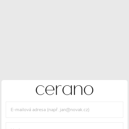
Elegantní zakrytí spojů
– Dvojitá oválná rozeta z nerezové
oceli skryje připojení radiátoru k potrubí a zlepší vzhled
interiéru.