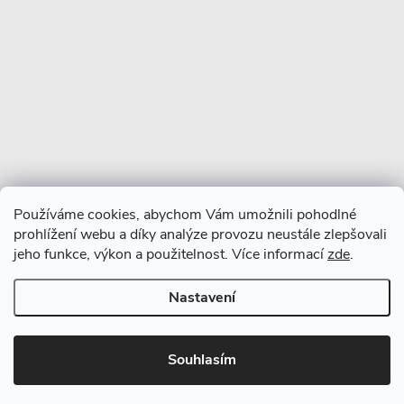
Copyright 2026
CERANO
. Všechna práva vyhrazena.
Vytvořil Shoptet Premium
Používáme cookies, abychom Vám umožnili pohodlné
prohlížení webu a díky analýze provozu neustále zlepšovali
jeho funkce, výkon a použitelnost. Více informací
zde
.
Nastavení
Souhlasím