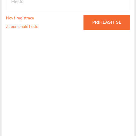
Univerzální použití
– Vhodné pro dolní připojení (rovné i
úhlové) i konfigurace s elektrickým topným tělesem.
Nová registrace
PŘIHLÁSIT SE
Snadná instalace a úprava
– Mosazné manžety lze
Zapomenuté heslo
jednoduše zkrátit a rozeta se instaluje před připojením
radiátoru.
Detailní informace
Skladem
1 ks
Více informací o doručení