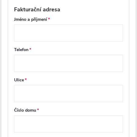
Diskuse
Fakturační adresa
Značka
Jméno a příjmení
Další inspirace
Telefon
Ulice
Číslo domu
Z
á