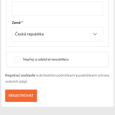
+420 226 400 232
https://www.facebook.com/ceranocz/
cerano.cz
Země
Nepřeji si odebírat newslettery
Registrací souhlasíte s
obchodními podmínkami
a
podmínkami ochrany
osobních údajů
Informace pro vás
Více o nás
Facebook