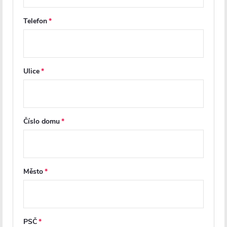
Telefon
Ulice
Z
á
Číslo domu
p
a
t
Město
í
info
@
cerano.cz
PSČ