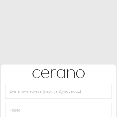
Keramika
UV odolnost
Prodloužená