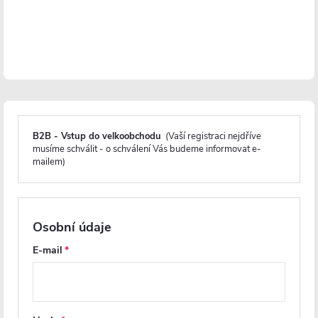
UV odolnost
Prodloužená záruka 5 let
Parametry produktu
B2B - Vstup do velkoobchodu
(Vaší registraci nejdříve
musíme schválit - o schválení Vás budeme informovat e-
mailem)
Soubory ke stažení
Recenze
Osobní údaje
Diskuse
E-mail
Značka