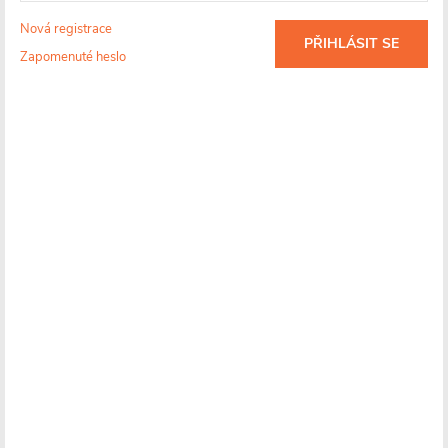
záruka 5 let
Nová registrace
PŘIHLÁSIT SE
Zapomenuté heslo
Detailní informace
Skladem
(
)
>10 ks
Více informací o doručení
2 490 Kč
812 Kč
/ ks