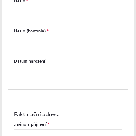
Heslo
Další inspirace
Heslo (kontrola)
Datum narození
PRODLOUŽENÁ ZÁRUKA
PRODLOUŽENÁ ZÁRUKA
Fakturační adresa
Jméno a příjmení