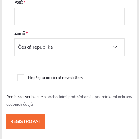
PSČ
á
p
a
Země
t
í
info
@
cerano.cz
Nepřeji si odebírat newslettery
+420 226 400 232
https://www.facebook.com/ceranocz/
Registrací souhlasíte s
obchodními podmínkami
a
podmínkami ochrany
cerano.cz
osobních údajů