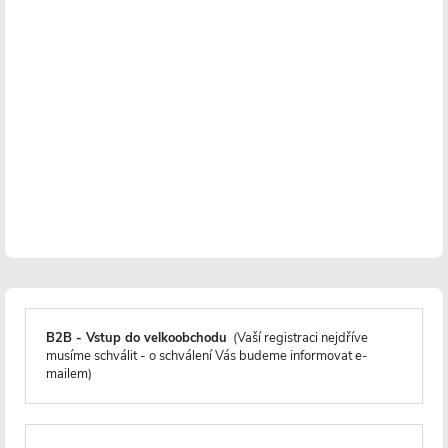
Popis produktu
Detailní popis produktu
Instalace - Vrtání
Nerezová ocel
Odolnost proti korozi
Záruka 2 roky
B2B - Vstup do velkoobchodu
(Vaší registraci nejdříve
Minimalistický design a maximální praktičnost. Přesně to nabízí
musíme schválit - o schválení Vás budeme informovat e-
mailem)
rohová nástěnná koupelnová police Alto
. Díky svému
kompaktnímu tvaru skvěle využívá prostor v koupelně a je ideální
pro umístění do
sprchového koutu
. Poskytuje dostatek místa pro