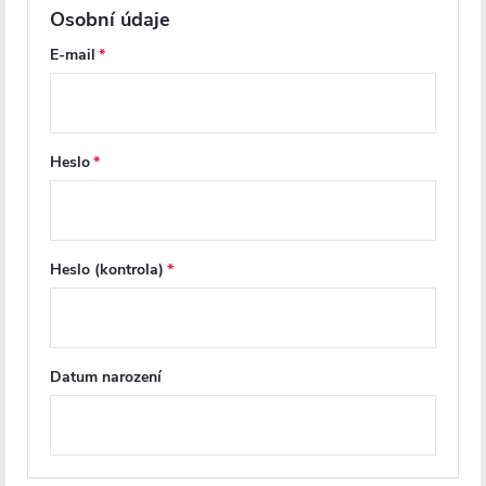
sprchové gely, šampony a další hygienické potřeby, přičemž
výřezy
Osobní údaje
na odtok vody
zabraňují hromadění vlhkosti a usnadňují údržbu.
E-mail
Vyrobená z
nerezové oceli
, je tato police odolná vůči vlhkosti a
korozi, což zajišťuje její dlouhou životnost i v náročném prostředí
koupelen. K dispozici je v
černé matné
variantě nebo v
chromové
Heslo
úpravě
, která se hodí do klasických interiérů. Instalace je pevná a
bezpečná, provádí se pomocí
vrutů a hmoždinek
, které jsou
součástí balení.
Heslo (kontrola)
Díky svému chytrému a zároveň elegantnímu provedení se rohová
police značky
Cerano
skvěle hodí do jakéhokoli sprchového koutu a
pomáhá udržet vše přehledně uspořádané. Pro dokonalý vzhled ji
můžete kombinovat s dalšími koupelnovými doplňky ve stejném
Datum narození
designu.
Parametry produktu