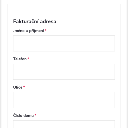
Recenze
Diskuse
Fakturační adresa
Jméno a příjmení
Značka
Další inspirace
Telefon
Ulice
Číslo domu
Z