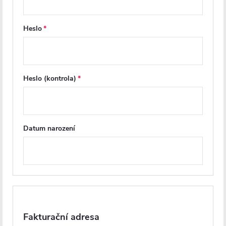
hmoždinkami. Tento způsob montáže zajišťuje vyšší pevnost a
nosnost celé police.
Montážní sada je součástí balení.
Heslo
Tato polička má neutrální vzhled, který se snadno sladí s různými
dekorativními styly koupelny.
V naší nabídce lze vybírat z černého a
chromového provedení.
Stačí tak přihlédnout k designu vaší
Heslo (kontrola)
koupelny. Své jednoduché a funkční provedení činí z této poličky
ideální doplněk do každého domova, který nemusí najít využití
pouze v koupelně.
Datum narození
Parametry produktu
Recenze
Diskuse
Značka
Fakturační adresa