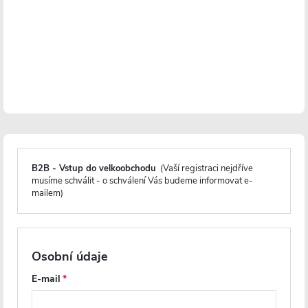
Detailní popis produktu
Instalace - Vrtání
Nerezová ocel
Odolnost proti korozi
Záruka 2 roky
B2B - Vstup do velkoobchodu
(Vaší registraci nejdříve
musíme schválit - o schválení Vás budeme informovat e-
Nástěnná polička s držákem na ručníky
Alto
je vyrobena z
nerezové
mailem)
oceli
, díky čemuž disponuje vysokou odolnost vůči vlhkosti a
korozivním účinkům. Její design je jednoduchý, ale elegantní a velmi
praktický.
Osobní údaje
Horní strana slouží k umístění ručníků, ale praktické "šprušle" navíc
E-mail
nabízejí zavěšení ručníků pro potřebu sušení. Tato police je pevně
upevněna ke stěně pomocí dvou malých montážních vrutů s