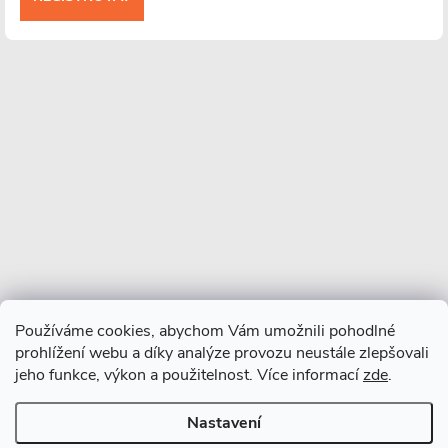
Více o nás
Facebook
Používáme cookies, abychom Vám umožnili pohodlné
prohlížení webu a díky analýze provozu neustále zlepšovali
jeho funkce, výkon a použitelnost. Více informací
zde
.
Nastavení
Copyright 2026
CERANO
. Všechna práva vyhrazena.