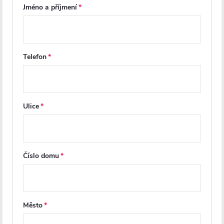
Jméno a příjmení
Další inspirace
Telefon
Ulice
Z
á
Číslo domu
p
a
Město
t