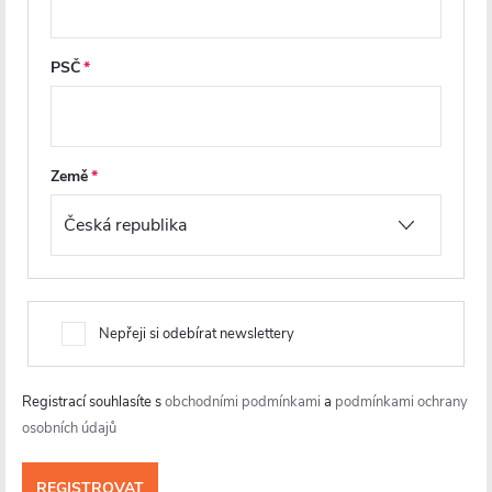
í
PSČ
info
@
cerano.cz
+420 226 400 232
https://www.facebook.com/ceranocz/
Země
cerano.cz
Nepřeji si odebírat newslettery
Registrací souhlasíte s
obchodními podmínkami
a
podmínkami ochrany
osobních údajů
Informace pro vás