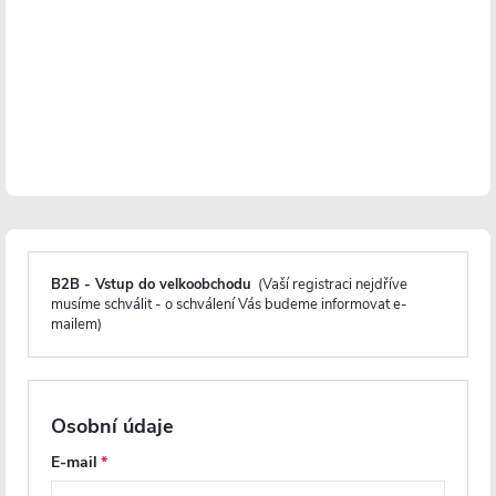
Skladem
Skladem
4 010 Kč
4 256 Kč
DO KOŠÍKU
DO KOŠÍKU
PRODLOUŽENÁ ZÁRUKA
PRODLOUŽENÁ ZÁRUKA
B2B - Vstup do velkoobchodu
(Vaší registraci nejdříve
musíme schválit - o schválení Vás budeme informovat e-
mailem)
CERANO - Sprchová vanička
CERANO - Sprchová vanička
Osobní údaje
obdélníková Gusto -
obdélníková Pablo -
SMC/minerální kompozit -
SMC/minerální kompozit -
E-mail
strukturovaná černá matná -
strukturovaná černá matná -