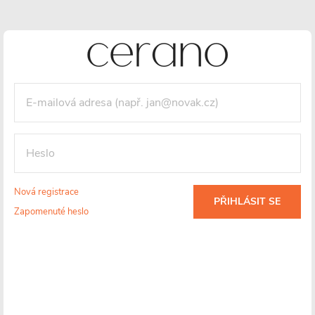
90 cm
10
70 cm
6
80 cm
6
100 cm
2
Materiál
SMC + Minerální kompozit
24
Nová registrace
PŘIHLÁSIT SE
Zapomenuté heslo
Série
Pablo
12
Gusto
6
Enzo
2