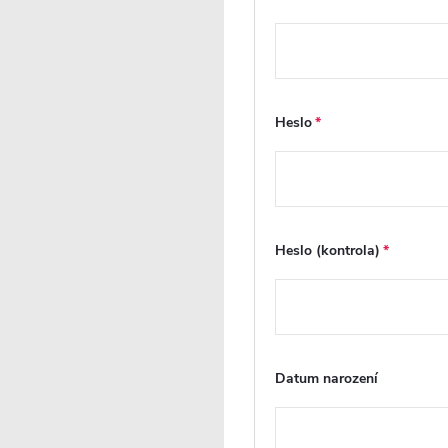
ateriály jsou velmi různorodé. Můžete si pořídit
keramické, mra
Heslo
Instalace
ro umístění sprchové vaničky v koupelně máte tři základní možno
Heslo (kontrola)
de ale musíme brát ohled na mnoho faktorů. Hlavními z nich jso
ožnosti a velikost sifonu, který se na vaničku přímo napojuje. O
odlaha koupelny.
alší variantou je položit vaničku
přímo na podlahu
.
Datum narození
oslední variantou je postavit sprchovou vaničku na nožičky nebo