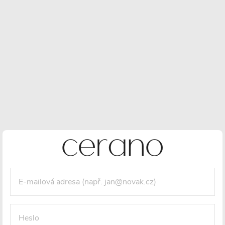
Anti-fog
LED osvětlení
Záruka 3 roky