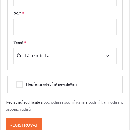
PSČ
Z
á
p
Země
a
t
í
Nepřeji si odebírat newslettery
info
@
cerano.cz
+420 226 400 232
Registrací souhlasíte s
obchodními podmínkami
a
podmínkami ochrany
osobních údajů
https://www.facebook.com/ceranocz/
cerano.cz