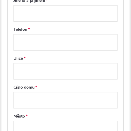
Jméno a příjmení
Telefon
CERANO - Koupelnové LED
CERANO - Koupelnové LED
zrcadlo Rondo - Ø 140 cm
zrcadlo Granio - Ø 70 cm
Ulice
Skladem
Na cestě
5 650 Kč
3 272 Kč
Číslo domu
DO KOŠÍKU
DO KOŠÍKU
Město