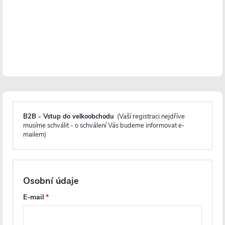
Dotykový přepínač
Ovládání osvětlení
Skryté připojení
Záruka 3 roky
B2B - Vstup do velkoobchodu
(Vaší registraci nejdříve
musíme schválit - o schválení Vás budeme informovat e-
Parametry produktu
mailem)
Soubory ke stažení
Osobní údaje
Recenze
E-mail
Diskuse