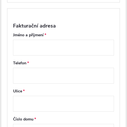
Recenze
Diskuse
Fakturační adresa
Jméno a příjmení
Značka
Další inspirace
Telefon
Ulice
Číslo domu
Z