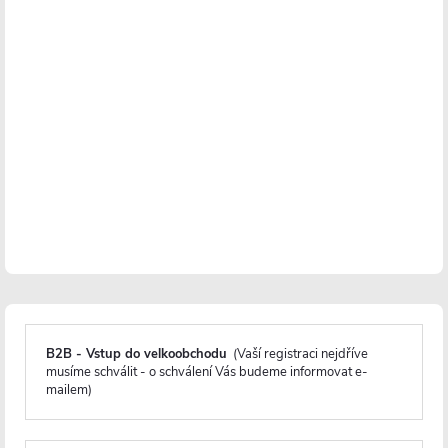
Popis produktu
Detailní popis produktu
Instalace - Vrtání
Nerezová ocel
Odolnost proti korozi
Záruka 2 roky
Minimalistický design a maximální praktičnost. Přesně to nabízí
B2B - Vstup do velkoobchodu
(Vaší registraci nejdříve
musíme schválit - o schválení Vás budeme informovat e-
rohová nástěnná koupelnová police Alto
. Díky svému
mailem)
kompaktnímu tvaru skvěle využívá prostor v koupelně a je ideální
pro umístění do
sprchového koutu
. Police má dvě patra, takže