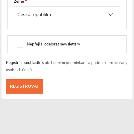
í
Země
info
@
cerano.cz
+420 226 400 232
https://www.facebook.com/ceranocz/
Nepřeji si odebírat newslettery
cerano.cz
Registrací souhlasíte s
obchodními podmínkami
a
podmínkami ochrany
osobních údajů
Informace pro vás