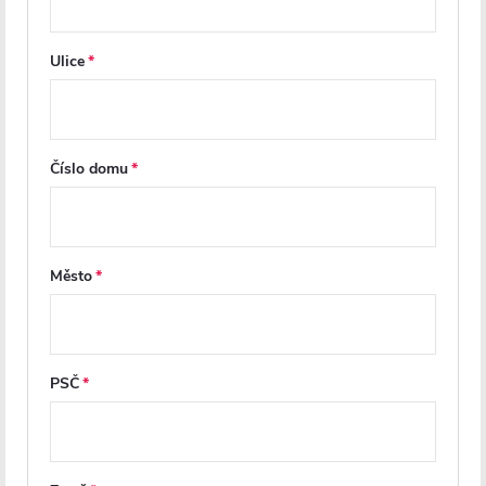
Další inspirace
Ulice
Číslo domu
Město
Z
á
p
PSČ
a
t