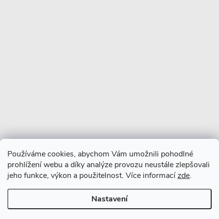
Více o nás
Facebook
Používáme cookies, abychom Vám umožnili pohodlné
prohlížení webu a díky analýze provozu neustále zlepšovali
jeho funkce, výkon a použitelnost. Více informací
zde
.
Nastavení
Copyright 2026
CERANO
. Všechna práva vyhrazena.