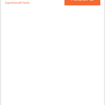
Zapomenuté heslo
prvek
Detailní informace
Skladem
(
)
>10 ks
Více informací o doručení