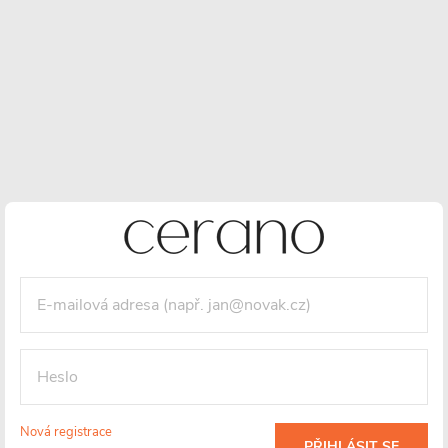
Nová registrace
Mosaz
Dekorativní
Závit 5/4
PŘIHLÁSIT SE