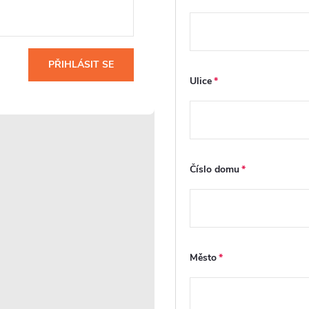
CERANO - Koupelnová
CERANO - Koupelno
skříňka pod umyvadlo Carole -
skříňka pod umyvadlo
černá matná - 119x48x45 cm
bílá matná - 99x48x
PŘIHLÁSIT SE
Ulice
Skladem
Skladem
8 192 Kč
6 552 Kč
DO KOŠÍKU
DO
Číslo domu
Kód:
CER-431578
K
PRODLOUŽENÁ ZÁRUKA
PRODLOUŽENÁ ZÁRUKA
Město