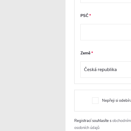
PSČ
CERANO - Koupelnová
CERANO - Koupelno
skříňka pod nástěnné
skříňka pod umyvadlo
umyvadlo/doplňková Noira -
bílá matná rýhovaná 
dub medový - 150x28x43 cm
99x48x45 cm
Země
Skladem
Skladem
7 044 Kč
6 552 Kč
DO KOŠÍKU
DO
Kód:
CER-8050BD7611
K
PRODLOUŽENÁ ZÁRUKA
PRODLOUŽENÁ ZÁRUKA
Nepřeji si odebír
Registrací souhlasíte s
obchodním
osobních údajů