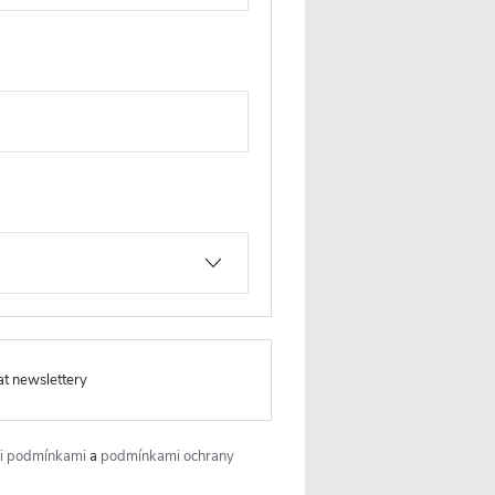
vá
CERANO - Koupelnová
 Carole -
skříňka pod umyvadlo Carole -
-
černá matná - 99x48x45 cm
Skladem
6 552 Kč
 KOŠÍKU
DO KOŠÍKU
ód:
CER-674932
Kód:
CER-431575
PRODLOUŽENÁ ZÁRUKA
at newslettery
i podmínkami
a
podmínkami ochrany