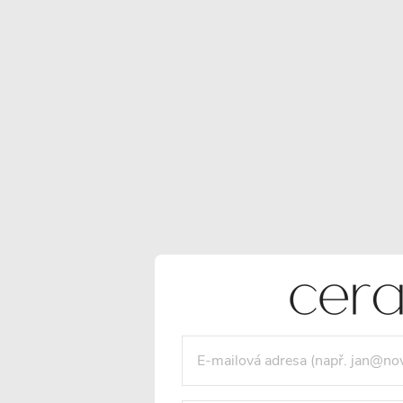
Vše o nákupu
POTŘEBUJETE
PORADIT?
Jsme vám k dispozici každý všední den
od 7 do 17 hod.
+420 226 400 232
info
@
cerano.cz