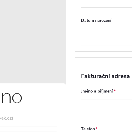
skříňka pro umyvadla na
skříňka pod umyvadlo
desku Noira - dub medový -
bílá matná - 79x48x
120x28x48 cm
Datum narození
Skladem
Skladem
6 552 Kč
5 076 Kč
DO KOŠÍKU
DO
Kód:
CER-8050BD7614
K
PRODLOUŽENÁ ZÁRUKA
PRODLOUŽENÁ ZÁRUKA
Fakturační adresa
Jméno a příjmení
Telefon