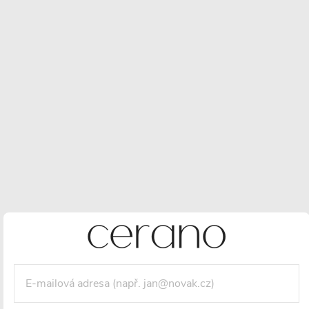
Skladem
(
)
>10 ks
Více informací o doručení
8 270 Kč
4 157 Kč
/ ks
3 436 Kč bez DPH
Maloobchodní cena:
5070 CZK
/ ks
Vaše sleva
913 CZK
(- 18 %)
Měrná