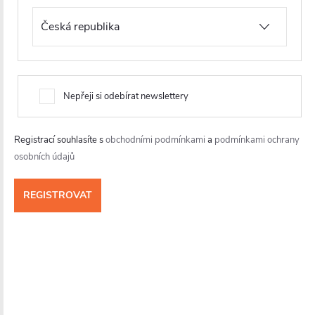
spolehlivě dnes i za mnoho let
– bez kompromisů.
Nepřeji si odebírat newslettery
Registrací souhlasíte s
obchodními podmínkami
a
podmínkami ochrany
osobních údajů
Objevte všechny naše série