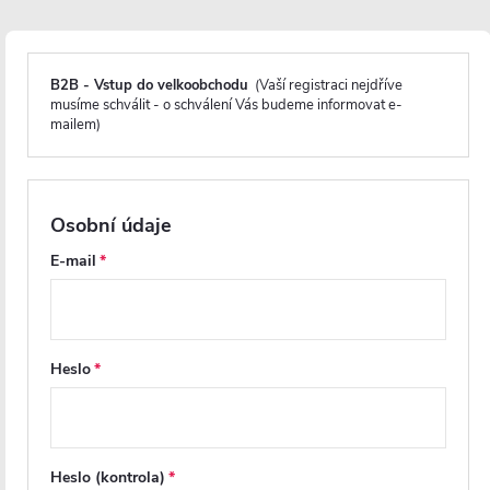
zvládne instalaci každý. Navíc jsou vybaveny
nastavitelnými profily, které umožňují vyrovnání
drobných nerovností stěn bez nutnosti dalších úprav.
B2B - Vstup do velkoobchodu
(Vaší registraci nejdříve
musíme schválit - o schválení Vás budeme informovat e-
mailem)
Osobní údaje
E-mail
Heslo
Heslo (kontrola)