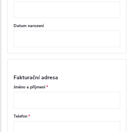
Datum narození
Fakturační adresa
Jméno a příjmení
Tvrzené bezpečností sklo
Telefon
Sprchové kouty a zástěny CERANO jsou vybaveny
tvrzeným bezpečnostním sklem
o tloušťce
8 mm
, které