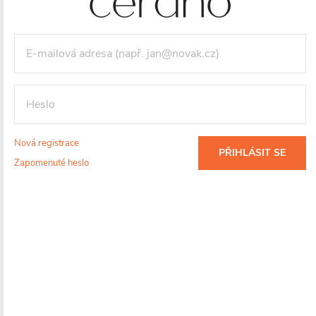
5970 CZK
/ ks
Vaše sleva
1075 CZK
(- 18 %)
Měrná
cena:
VLOŽIT DO KOŠÍKU
Nová registrace
PŘIHLÁSIT SE
Zapomenuté heslo