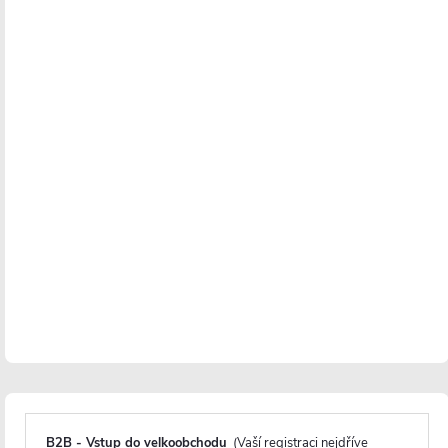
úsporná. Díky promyšlené konstrukci, předvrtaným
otvorům a přehlednému montážnímu návodu
zvládne instalaci každý. Navíc jsou vybaveny
nastavitelnými profily, které umožňují vyrovnání
drobných nerovností stěn bez nutnosti dalších úprav.
B2B - Vstup do velkoobchodu
(Vaší registraci nejdříve