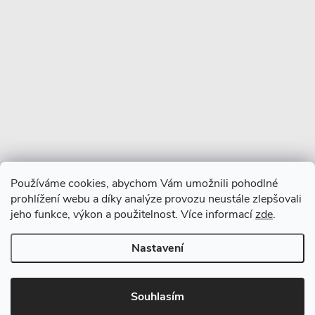
Více o nás
Facebook
Používáme cookies, abychom Vám umožnili pohodlné
prohlížení webu a díky analýze provozu neustále zlepšovali
jeho funkce, výkon a použitelnost. Více informací
zde
.
Nastavení
Copyright 2026
CERANO
. Všechna práva vyhrazena.
Souhlasím
Vytvořil Shoptet Premium