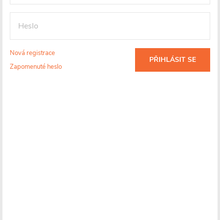
Skladem
Skladem
6 790 Kč
6 134 Kč
Nová registrace
PŘIHLÁSIT SE
DO KOŠÍKU
DO KOŠÍKU
Zapomenuté heslo
PRODLOUŽENÁ ZÁRUKA
PRODLOUŽENÁ ZÁRUKA
CERANO - Sprchový kout
CERANO - Sprchový kout
Marino L/P - 6 mm - chrom,
Marino L/P - 6 mm - černá