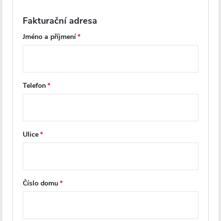
Fakturační adresa
DO KOŠÍKU
DO KOŠÍKU
Jméno a příjmení
PRODLOUŽENÁ ZÁRUKA
PRODLOUŽENÁ ZÁRUKA
Telefon
Ulice
CERANO - Sprchový kout Ferri
CERANO - Sprchový kout Ferri
L/P - 6 mm - černá matná,
L/P - 6 mm - černá matná,
Číslo domu
transparentní sklo -
transparentní sklo -
90x100x195 cm - pivotový
90x80x195 cm - pivotový