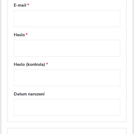
DO KOŠÍKU
DO KOŠÍKU
E-mail
PRODLOUŽENÁ ZÁRUKA
PRODLOUŽENÁ ZÁRUKA
Heslo
Heslo (kontrola)
CERANO - Sprchový kout
CERANO - Sprchový kout
Datum narození
Antelo L/P - 6 mm - černá
Antelo L/P - 6 mm - černá
matná, transparentní sklo -
matná, transparentní sklo -
90x70x190 cm - otočný
90x80x190 cm - otočný
Skladem
Skladem
5 642 Kč
5 806 Kč