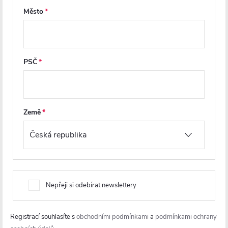
Skladem
Skladem
Město
6 462 Kč
6 134 Kč
DO KOŠÍKU
DO KOŠÍKU
PSČ
PRODLOUŽENÁ ZÁRUKA
PRODLOUŽENÁ ZÁRUKA
Země
Nepřeji si odebírat newslettery
CERANO - Sprchový kout Ferri
CERANO - Sprchový kout
L/P - 6 mm - chrom,
Marino L/P - 6 mm - černá
transparentní sklo -
matná, transparentní sklo -
Registrací souhlasíte s
obchodními podmínkami
a
podmínkami ochrany
90x80x195 cm - pivotový
90x100x190 cm - pantový