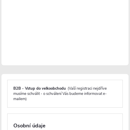
PRODLOUŽENÁ ZÁRUKA
PRODLOUŽENÁ ZÁRUKA
CERANO - Sprchový kout
CERANO - Sprchový kout
Antelo L/P - 6 mm - černá
Antelo L/P - 6 mm - černá
matná, transparentní sklo -
matná, transparentní sklo -
B2B - Vstup do velkoobchodu
(Vaší registraci nejdříve
90x40x190 cm - otočný
90x60x190 cm - otočný
musíme schválit - o schválení Vás budeme informovat e-
mailem)
Skladem
Skladem
5 150 Kč
5 478 Kč
Osobní údaje