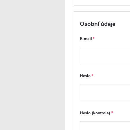
RECENZE
DISKUZE
ZNAČKA
CERANO
Osobní údaje
E-mail
Heslo
Efektivní
Zachycuje
Heslo (kontrola)
odvodnění
nepříjemné
pachy
ok
Tento odtokový