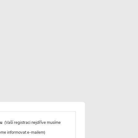
Více informací o doručení
VLOŽIT DO KOŠÍKU
dací pes
Sdílet
Tisk
Značka:
CERANO
Záruka
:
2 roky
du
(Vaší registraci nejdříve musíme
deme informovat e-mailem)