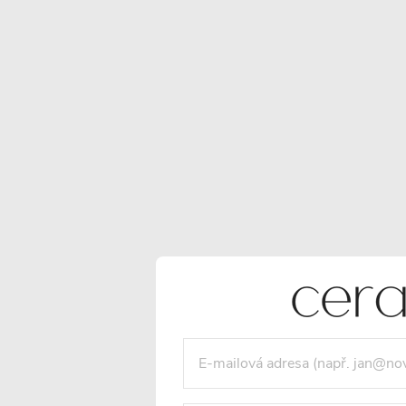
se vyznačuje
je navržen s
vysokou odolností
nízkoprofilovou
proti korozi a
konstrukcí, což
poškození. Jedná se
usnadňuje jeho
o pevný materiál,
instalaci i do mělč
který zaručuje
podlahových
mnohaleté a
struktur. Jeho
spolehlivé používání.
kompaktní desig
umožňuje snadno
přípravu a vyrovná
instalační plochy
což značně
zjednodušuje cel
montážní proces