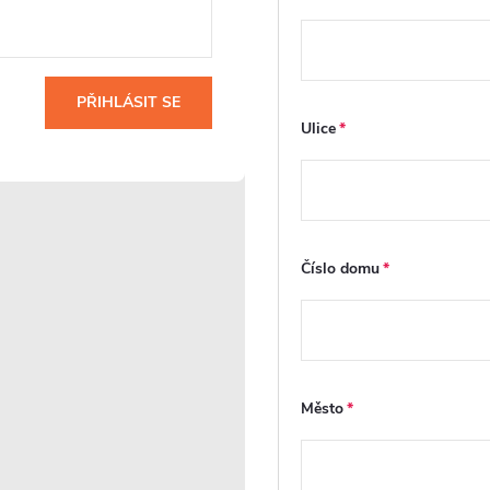
Odolnost proti
Záruka 2 roky
korozi
PŘIHLÁSIT SE
K tomuto produktu
Ulice
poskytujeme
n
Tento výrobek,
dvouletou záruku a
zhotovený z vysoce
naše prémiové
kvalitních materiálů,
služby. Ty zajistí, že
vyniká odolností
případné dotazy
a
proti korozi, což
nebo potřeby budou
o
zajišťuje, že si udrží
Číslo domu
vyřešeny rychle a
svůj atraktivní vzhled
efektivně, což
a plnou funkčnost po
zajišťuje, že vaše
dlouhé období, i v
zkušenost s
 že
prostředí s vysokou
produktem bude
le
vlhkostí typickou pro
vždy prvotřídní a
koupelny.
Město
bezproblémová.