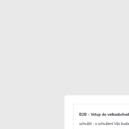
Skladem
(
)
>10 ks
2 990 Kč
1 550 Kč
/ ks
1 281 Kč bez DPH
Maloobchodní cena:
1890 CZK
/ ks
Vaše sleva
340 CZK
(- 18 %)
Měrná
cena:
Dotaz k produktu
Hlí
B2B - Vstup do velkoobcho
schválit - o schválení Vás bu