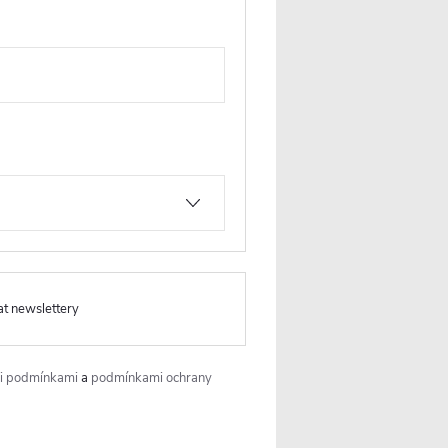
stěnná
om
 KOŠÍKU
ód:
CER-605257
at newslettery
i podmínkami
a
podmínkami ochrany