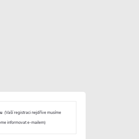
tvím - černá matná
3 754 Kč
vím - černá matná
2 606 Kč
ím - termostatická - otočný výtok -
3 329 Kč
vím - termostatická - otočný výtok -
4 574 Kč
du
(Vaší registraci nejdříve musíme
ktů
deme informovat e-mailem)