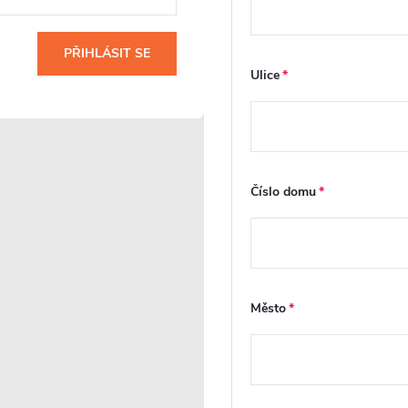
baterie Selma s
baterie Lorena s
příslušenstvím - termostatická
příslušenstvím - term
PŘIHLÁSIT SE
- otočný výtok - chrom
- otočný výtok - chro
Ulice
Na cestě
Na cestě
3 329 Kč
4 477 Kč
DO KOŠÍKU
DO
Číslo domu
Kód:
CER-605245
K
PRODLOUŽENÁ ZÁRUKA
PRODLOUŽENÁ ZÁRUKA
Město