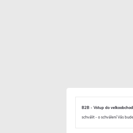
CERANO - Vanová nástěnná baterie Zenira s příslušens
Na cestě
CERANO - Vanová nástěnná baterie Velea s příslušenst
Na cestě
CERANO - Vanová nástěnná baterie Selma s příslušenstv
chrom
Na cestě
CERANO - Vanová nástěnná baterie Lorena s příslušenst
černá matná
Skladem
B2B - Vstup do velkoobcho
Zobrazit více produ
schválit - o schválení Vás bu