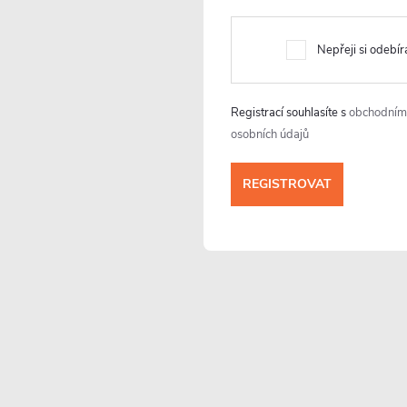
a
c
Nepřeji si odebír
p
Registrací souhlasíte s
obchodním
osobních údajů
Facebook
v
k
y
návky?
v
nění
ý
p