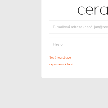
t
t
Nová registrace
Zapomenuté heslo