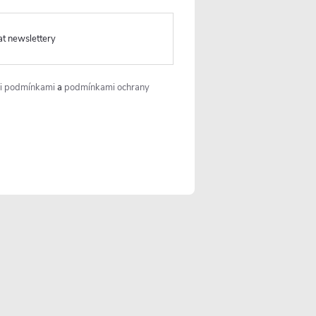
at newslettery
i podmínkami
a
podmínkami ochrany
info
@
cerano.cz
+420 226 400 232
https://www.facebook.co
m/ceranocz/
cerano.cz