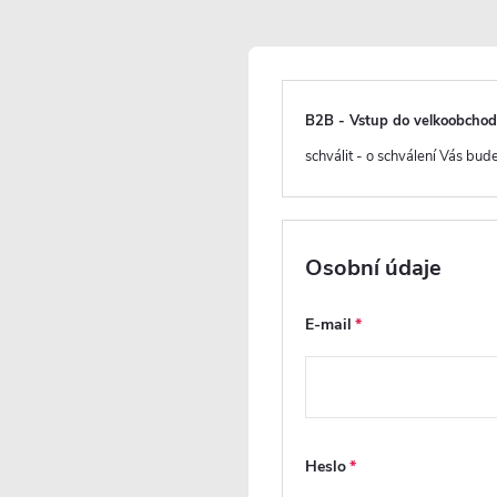
CERANO - Sifon vanový flexi - plast - 6/4" - DN40/50 
Skladem
B2B - Vstup do velkoobcho
CERANO - Sifon vanový otočný - plast - 6/4" - DN40/50
schválit - o schválení Vás bu
Skladem
CERANO - Sifon vanový otočný - plast - 6/4" - DN40 - 
Osobní údaje
Skladem
E-mail
CERANO - Koleno sifonu připojovací úhlové - redukova
Skladem
Zobrazit více produ
Heslo