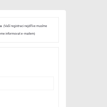
- šedá
237 Kč
du
(Vaší registraci nejdříve musíme
 - bílá
deme informovat e-mailem)
65 Kč
bílá
73 Kč
né - DN40/50 - bílá
32 Kč
ktů