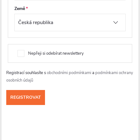
Země
PRODLOUŽENÁ ZÁRUKA
NOVINKA
PRODLOUŽENÁ ZÁRUKA
Nepřeji si odebírat newslettery
Registrací souhlasíte s
obchodními podmínkami
a
podmínkami ochrany
osobních údajů
CERANO - WC závěsné Dure,
CERANO - WC závěsné Felci,
Rimless + Slim/UF sedátko -
Vortex + Slim/UF sedátko -
bílá lesklá - 51x35 cm
bílá lesklá - 55,5x36 cm
Skladem
Skladem