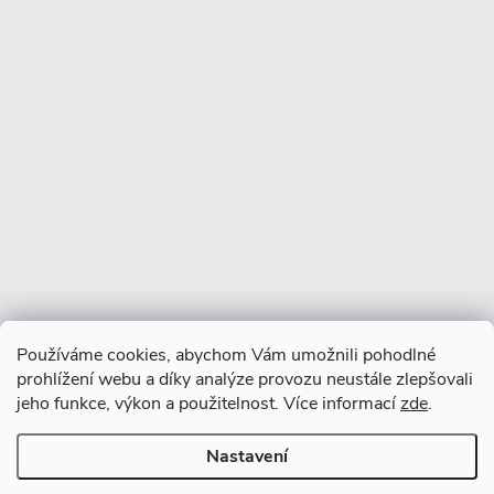
Více o nás
Facebook
Používáme cookies, abychom Vám umožnili pohodlné
prohlížení webu a díky analýze provozu neustále zlepšovali
jeho funkce, výkon a použitelnost. Více informací
zde
.
Nastavení
Copyright 2026
CERANO
. Všechna práva vyhrazena.