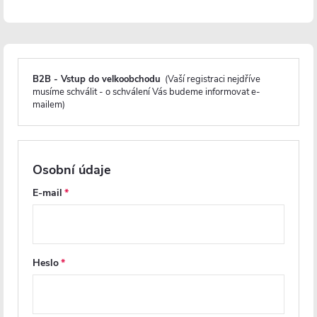
Z naší nabídky si můžete vybrat bílou a černou variantu WC
s
možností dokoupení kompatibilního sedátka. Výška samotného
záchodu poskytuje pohodlí při používání a jeho kompaktní rozměry
umožňují snadnou instalaci a údržbu.
B2B - Vstup do velkoobchodu
(Vaší registraci nejdříve
musíme schválit - o schválení Vás budeme informovat e-
Co je to Rimless
mailem)
Tento inovativní bezokrajový (Rimless)
systém splachování představuje konstrukční
Osobní údaje
řešení keramické WC mísy, které zcela
E-mail
eliminuje tradiční splachovací okraj.
Tím se
zásadně mění průběh proudění vody, způsob
údržby i hygienické vlastnosti toalety.
Heslo
Díky chybějícímu okraji proudí voda
rovnoměrně po celém vnitřním povrchu mísy a
zanechává jej dokonale čistý – bez záhybů a