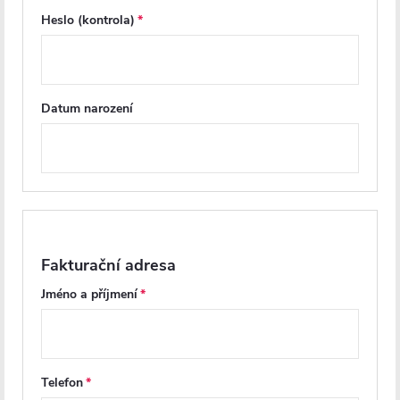
míst, kam se běžně nedostane ani kartáč.
Tato
Heslo (kontrola)
technologie posouvá hygienu i komfort na
vyšší úroveň a mění způsob, jakým vnímáte
čistotu a péči o vaši toaletu.
Datum narození
Materiál UF
označuje
urea-formaldehydový plast
, což je druh plastu používaný
pro výrobu sanitárního vybavení, včetně WC sedátek. Tento materiál
je v současné době využíván pro svoji
vyšší pevnost, odolnost proti
poškrábání a vůči vlhkosti
. Povrch je hladký na dotek a snadno se
udržuje v čistotě. Je také dostatečně odolný proti běžným
Fakturační adresa
chemikáliím používaným v domácnosti.
Jméno a příjmení
Dokonce je velmi odolný proti znehodnocení cigaretami a
žhavými předměty, takže je ideálním řešením pro vybavení
sociálních zařízení restauračních a hostinských podniků.
Telefon