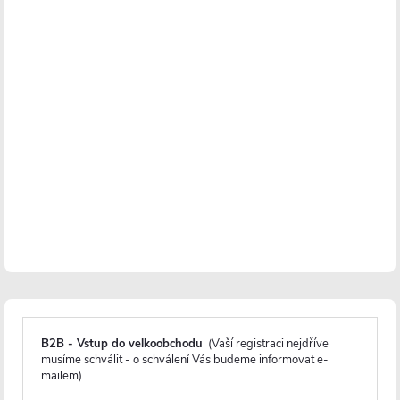
CERANO - Zápustná
CERANO - Zápustná
polička/nika s okrajem do
polička/nika do obkladu -
obkladu - bílá matná -
černá matná - 30x20x10 cm
30x30x10 cm
Skladem
Skladem
1 468 Kč
1 304 Kč
DO KOŠÍKU
DO KOŠÍKU
B2B - Vstup do velkoobchodu
(Vaší registraci nejdříve
musíme schválit - o schválení Vás budeme informovat e-
mailem)