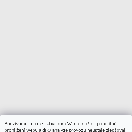
s
u
Informace pro vás
Více o nás
Facebook
Používáme cookies, abychom Vám umožnili pohodlné
prohlížení webu a díky analýze provozu neustále zlepšovali