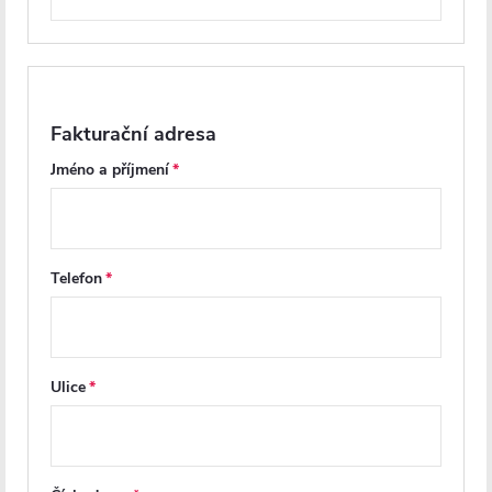
Fakturační adresa
Jméno a příjmení
CERANO - Zápustná
CERANO - Zápustná
polička/nika do obkladu - bílá
polička/nika do obkladu - bílá
Telefon
matná - 60x20x10 cm
matná - 30x30x10 cm
Skladem
Skladem
Ulice
1 796 Kč
1 468 Kč
DO KOŠÍKU
DO KOŠÍKU