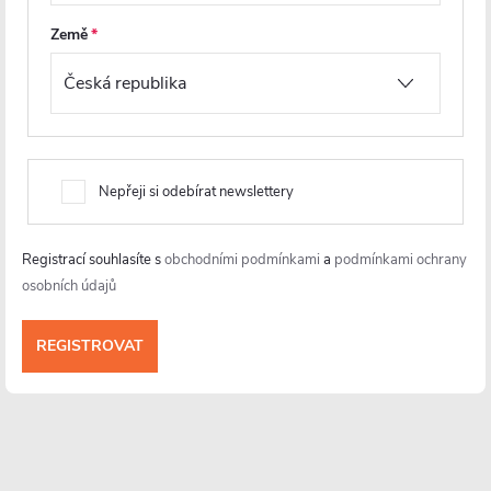
Země
Nepřeji si odebírat newslettery
Informace pro vás
Registrací souhlasíte s
obchodními podmínkami
a
podmínkami ochrany
osobních údajů
Více o nás
Facebook