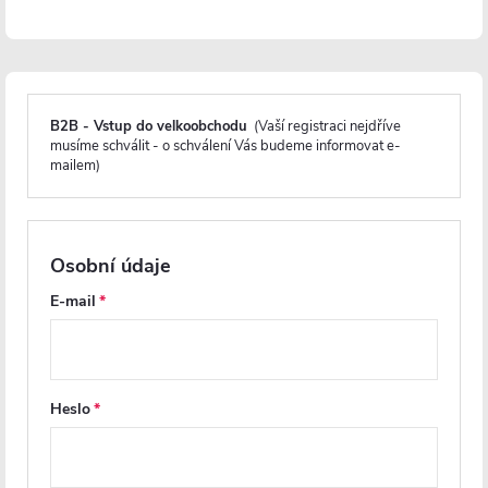
Značka:
CERANO
Záruka
:
3 roky
B2B - Vstup do velkoobchodu
(Vaší registraci nejdříve
musíme schválit - o schválení Vás budeme informovat e-
Popis produktu
mailem)
Detailní popis produktu
Osobní údaje
EasyClean
E-mail
Odolnost proti zmatnění a korozi
Záruka 3 roky
Heslo
Elegance a funkce v jediném závěsném zrcadle značky Cerano.