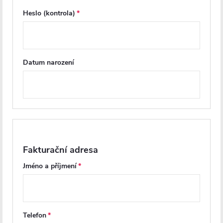
Toto koupelnové zrcadlo není pouze praktickým pomocníkem, ale
Heslo (kontrola)
také krásným designovým prvkem.
Parametry produktu
Datum narození
Recenze
Diskuse
Značka
Fakturační adresa
Další inspirace
Jméno a příjmení
Telefon