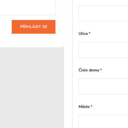
e
jí
PŘIHLÁSIT SE
Ulice
Číslo domu
Město
Ovládání
Skryté připojení