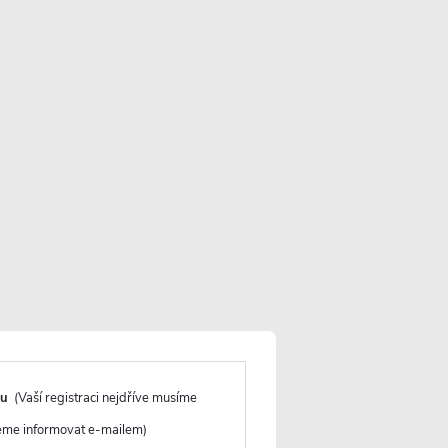
VLOŽIT DO KOŠÍKU
du
(Vaší registraci nejdříve musíme
deme informovat e-mailem)