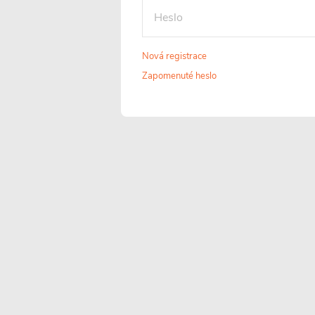
V, přes
zrcadlem. Obě
transformátor u
světelné složky s
nižších napětí). Je
doplňují a poskytu
Nová registrace
navržena tak, aby
rovnoměrné a
splňovala
funkční osvětlení
Zapomenuté heslo
bezpečnostní normy
koupelny.
pro použití v
koupelnách –
obvykle se stupněm
krytí IP44 nebo
vyšším.
Barva světla
Dotykový