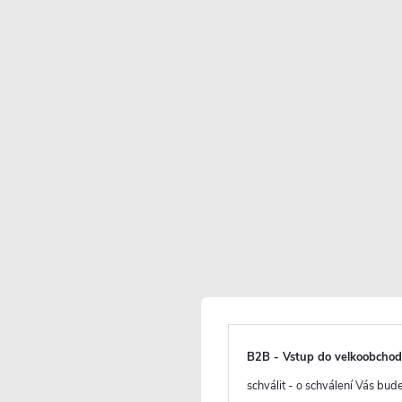
5 990 Kč
2 944 Kč
/ ks
2 433 Kč bez DPH
Maloobchodní cena:
3590 CZK
/ ks
Vaše sleva
646 CZK
(- 18 %)
Měrná
cena:
B2B - Vstup do velkoobcho
schválit - o schválení Vás bu