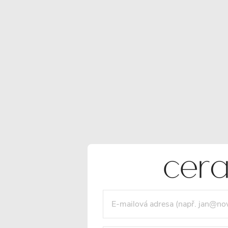
Anti-fog
Zrcadlo svítí z
přední i zadní
strany
Fólie proti zamlžení
(označovaná jako
anti-fog fólie) je
Zrcadlo je vybave
tenká topná vrstva
kombinací LED
umístěná na zadní
osvětlení, které sví
straně zrcadla.
jak směrem ke stě
Jemně ohřívá jeho
ze zadní strany, t
povrch – na teplotu
přímo do prostor
přibližně 30–40 °C –
skrz jednolitý
čímž zamezuje
světelný pás v
kondenzaci vlhkosti,
zrcadle . Zadní
která by se jinak
podsvícení vytvář
usazovala na
jemný světelný efe
chladném skle.
po obvodu, zatím
Pracuje s nízkým
přední osvětlení
příkonem (cca 12–
zajišťuje rovnoměr
60 W) a je napájena
podsvícení obličeje
z elektrické sítě (230
prostoru před