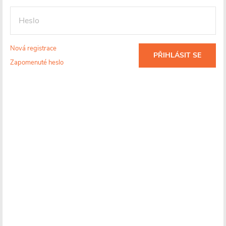
kartuš
Detailní informace
Nová registrace
PŘIHLÁSIT SE
Zapomenuté heslo
Na cestě
Více informací o doručení