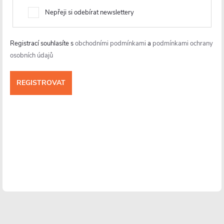
Nepřeji si odebírat newslettery
https://www.facebook.com/ceranocz/
cerano.cz
Registrací souhlasíte s
obchodními podmínkami
a
podmínkami ochrany
osobních údajů
Informace pro vás
Více o nás
Facebook