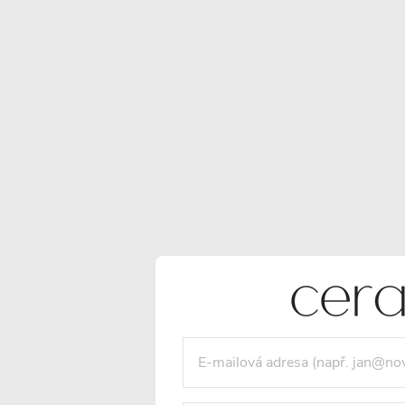
190 cm
8
Způsob otevírání
Posuvné
27
Otočné
8
Zasouvací
2
Stavební otvor
130 cm
35
128 cm
35
126,5 cm
6
127 cm
29