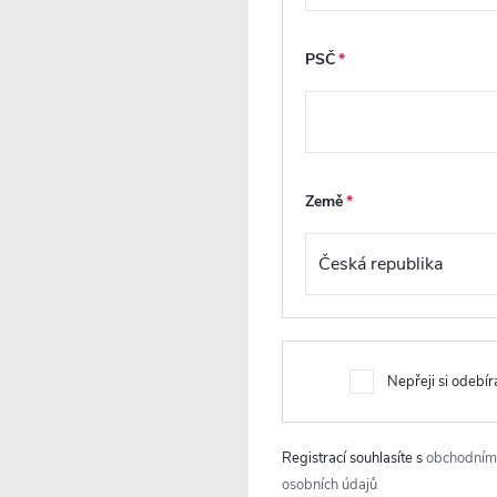
PREMIUM
PSČ
Země
CERANO - Sprchové posuvné
CERANO - Sprchové 
dveře Varone LINE L/P - 6 mm
dveře Lantono - levá 
- černá matná, grafitové sklo -
Soft-Close - chrom, 
130x195 cm
sklo - 130x195 cm
Nepřeji si odebír
Skladem
Skladem
4 830 Kč
7 307 Kč
DO KOŠÍKU
DO
Registrací souhlasíte s
obchodním
osobních údajů