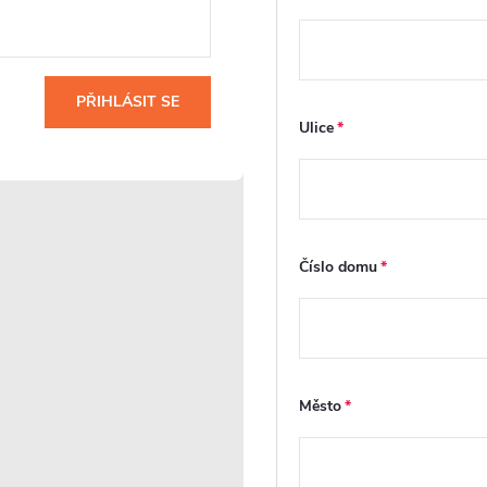
PŘIHLÁSIT SE
Ulice
CERANO - Sprchové posuvné
CERANO - Sprchové 
dveře Orlano L/P - 5 mm -
dveře Santoro - prav
černá matná, transparentní
- chrom, mléčné sklo 
Číslo domu
sklo - 130x195 cm
130x195 cm
Skladem
Skladem
3 600 Kč
4 748 Kč
DO KOŠÍKU
DO
Město
Kód:
CER-8050BD75051
K
PRODLOUŽENÁ ZÁRUKA
PRODLOUŽENÁ ZÁRUKA