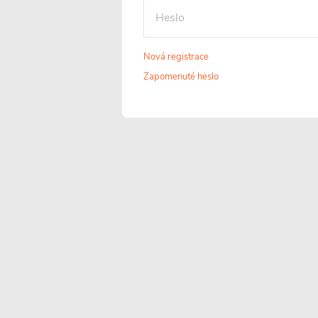
129 cm
29
Zobrazit
Nová registrace
Zapomenuté heslo
Vše o nákupu
POTŘEBUJETE
PORADIT?
Jsme vám k dispozici každý všední den
od 7 do 17 hod.
+420 226 400 232