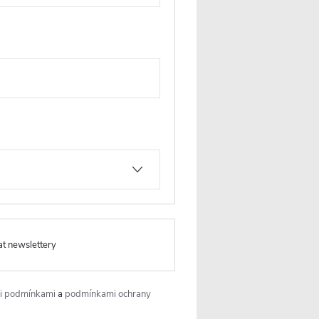
posuvné
CERANO - Sprchové posuvné
- 8 mm -
dveře Versaro L/P - 6 mm -
mléčné
chrom, transparentní sklo -
130x195 cm - zasouvací
at newslettery
Skladem
6 298 Kč
 KOŠÍKU
DO KOŠÍKU
i podmínkami
a
podmínkami ochrany