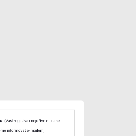
 černá matná, grafitové sklo -
4 748 Kč
ktů
NEJPRODÁVANĚJŠÍ
ABECEDNĚ
PRODLOUŽENÁ ZÁRUKA
du
(Vaší registraci nejdříve musíme
deme informovat e-mailem)