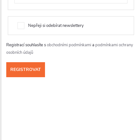
Nepřeji si odebírat newslettery
Registrací souhlasíte s
obchodními podmínkami
a
podmínkami ochrany
osobních údajů
Tvrzené bezpečností sklo
Sprchový kout je vybaven
6 mm silným tvrzeným sklem
,
které poskytuje
vysokou pevnost a bezpečnost
při
každodenním používání. Transparentní skleněná výplň
umožňuje maximální prostup světla. Sklo je opatřeno
povrchovou úpravou Easy Clean
, která zamezuje usazování
vodního kamene a nečistot, což výrazně usnadňuje údržbu.
Odolné materiály a komfortní