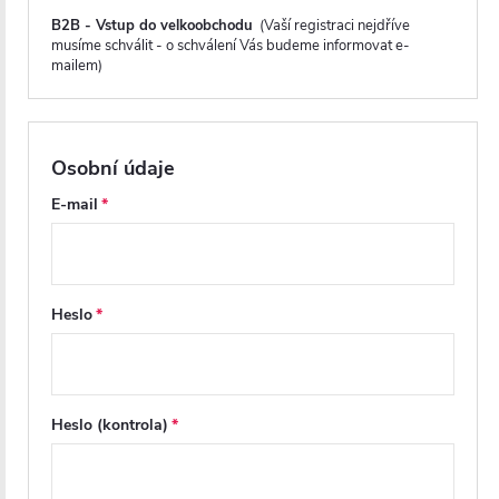
Jednoduchá instalace
B2B - Vstup do velkoobchodu
(Vaší registraci nejdříve
musíme schválit - o schválení Vás budeme informovat e-
mailem)
Instalace je velmi jednoduchá
a lze ji zvládnout v
jednom až dvou lidech do hodiny s minimálním
použitím nářadí.
Osobní údaje
Před montáží se doporučuje aklimatizace skleněných
panelů po dobu minimálně 48 hodin, zejména v
E-mail
chladnějších obdobích, aby se minimalizovalo riziko
poškození skla během instalace.
Heslo
Heslo (kontrola)