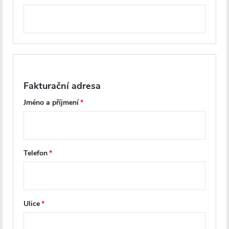
5 076 Kč
5 404 Kč
DO KOŠÍKU
DO KOŠÍKU
PRODLOUŽENÁ ZÁRUKA
PRODLOUŽENÁ ZÁRUKA
PREMIUM
Fakturační adresa
Jméno a příjmení
Telefon
CERANO - Sprchové posuvné
CERANO - Sprchové posuvné
dveře Varone LINE L/P - 6 mm
dveře Lantono - levá - 8 mm -
- chrom, transparentní sklo -
Soft-Close - černá matná,
Ulice
150x195 cm
mléčné sklo - 150x195 cm