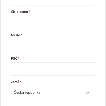
Na cestě
Na cestě
Číslo domu
5 076 Kč
7 923 Kč
DO KOŠÍKU
DO KOŠÍKU
Město
PRODLOUŽENÁ ZÁRUKA
PRODLOUŽENÁ ZÁRUKA
PREMIUM
PSČ
Země
CERANO - Sprchové posuvné
CERANO - Sprchové 2-
dveře Lantono - pravá - 8 mm
křídlové dveře Antelo L/P - 6
- Soft-Close - černá matná,
mm - černá matná,