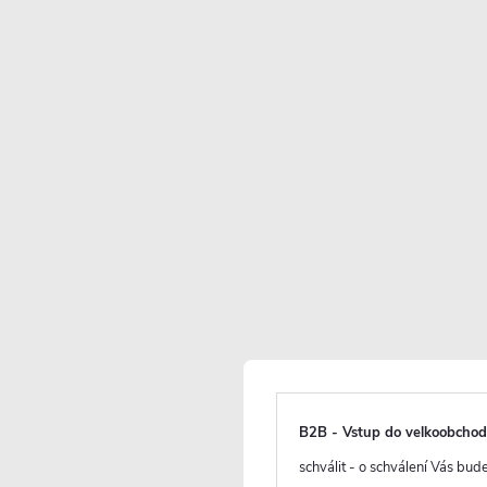
Skladem
(
)
5 ks
Skladem, další kus
11.01.2027)
16 590 Kč
7 384 Kč
/ ks
B2B - Vstup do velkoobcho
6 102 Kč bez DPH
schválit - o schválení Vás bu
Maloobchodní cena: