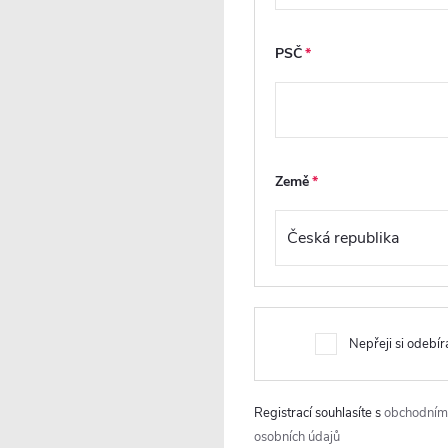
náklady a montáž
vysazení.
zvládne profesionál i
zručný uživatel.
PSČ
Země
Kovová rukojeť
Povrchová úprava
EasyClean
Elegantní kovová
rukojeť, spojující
 u
Úprava EasyClean
praktičnost s
je
usnadňuje čištění
Nepřeji si odebír
moderním designem
skla a omezuje
vyrobená z kvalitního
rý
usazování nečistot.
kovu, doplněná o
a
Nanáší se na vnitřní
Registrací souhlasíte s
obchodním
odolnou povrchovou
stranu skla, která je v
osobních údajů
úpravu, zaručuje
i
kontaktu s vodou.