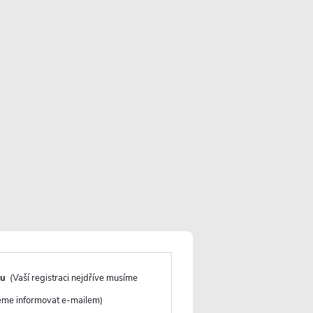
Více informací o doručení
y na cestě: 10 ks (očekávaný příjezd
VLOŽIT DO KOŠÍKU
du
(Vaší registraci nejdříve musíme
deme informovat e-mailem)