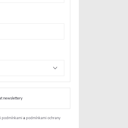
Produkt naleznete v této
kategorii
Dveře do niky šířka 146-150 cm
at newslettery
i podmínkami
a
podmínkami ochrany