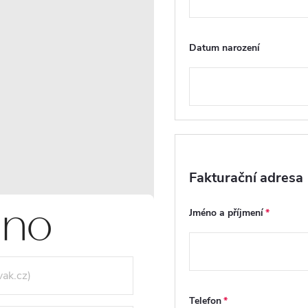
Dotaz k produktu
Datum narození
Hlí
VIDEA (1)
RECENZE
DISKUZE
Fakturační adresa
Jméno a příjmení
Telefon