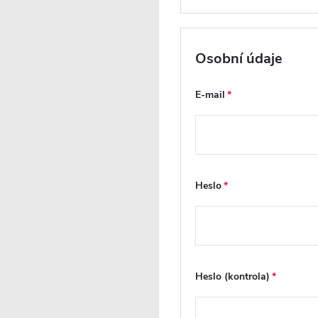
9590 CZK
/ ks
Vaše sleva
2206 CZK
(- 23 %)
Osobní údaje
Měrná
cena:
E-mail
Heslo
Heslo (kontrola)