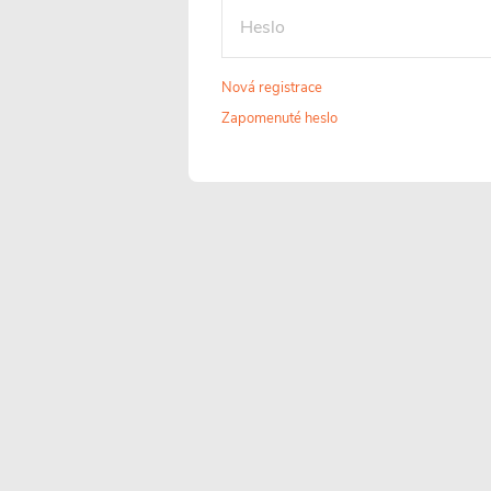
Tvrzené sklo 8
Univerzální
Nová registrace
mm
montáž
Zapomenuté heslo
Tvrzené
FlexSide systém
bezpečnostní sklo o
umožňuje instalac
tloušťce 8 mm, které
na pravou i levo
prošlo speciální
stranu. Díky tomu 
tepelnou úpravou,
sprchový kout
má zvýšenou
snadno přizpůsob
odolnost proti rozbití
konkrétnímu
a mechanickému
uspořádání koupel
poškození. Díky této
a jejím prostorov
vlastnosti nabízí
možnostem.
vyšší stupeň
bezpečnosti při
užívání.