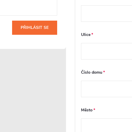
Dveře s
FastInstall
odklápěním
PŘIHLÁSIT SE
Ulice
FastInstall je
montážní systém pro
Sprchové dveře jsou
rychlé a snadné
i
ve spodním profilu
sestavení
u
vybaveny
sprchového koutu,
se
odklápěcím vodicím
často i jednou
mechanismem
Číslo domu
osobou. Panely a
í
pohyblivé části dveří,
profily připravené z
který se po stisknutí
výroby se do sebe
ny
západky vysune a
jednoduše zasouvají
ým
umožní vyklopení
bez složitého
spodní části dveří.
šroubování či
To výrazně
Město
vyrovnávání. Stabilní
usnadňuje údržbu a
a vodotěsná
čištění bez nutnosti
konstrukce šetří čas i
jejich úplného