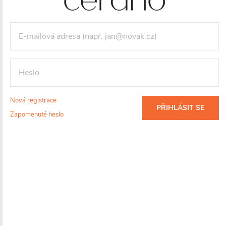
3 436 Kč
/ ks
2 840 Kč bez DPH
Maloobchodní cena:
4190 CZK
/ ks
Vaše sleva
754 CZK
(- 18 %)
Měrná
cena:
VLOŽIT DO KOŠÍKU
Nová registrace
PŘIHLÁSIT SE
Zapomenuté heslo