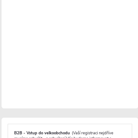
Jednoduchá instalace
Instalace je velmi jednoduchá
a lze ji zvládnout v
jednom až dvou lidech do hodiny s minimálním
použitím nářadí.
Před montáží se doporučuje aklimatizace skleněných
panelů po dobu minimálně 48 hodin, zejména v
chladnějších obdobích, aby se minimalizovalo riziko
poškození skla během instalace.
B2B - Vstup do velkoobchodu
(Vaší registraci nejdříve