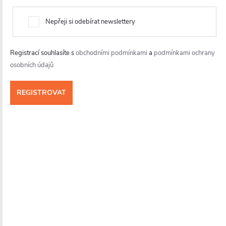
Odolné materiály a komfortní
ovládání
Nepřeji si odebírat newslettery
Sprchový kout Antelo nabízí ergonomicky tvarované
Registrací souhlasíte s
obchodními podmínkami
a
podmínkami ochrany
úchytky ze slitiny zinku pro pohodlné každodenní používání.
osobních údajů
Rámová konstrukce je z odolného hliníku s prémiovou
povrchovou úpravou, která chrání proti korozi, olupování
a opotřebení
. Výsledkem je dlouhodobě elegantní vzhled a
spolehlivá funkčnost i při častém používání.
Na sprchové dveře, zástěny a kouty značky CERANO
poskytujeme prodlouženou záruku a garanci možnosti
nákupu náhradních dílů po dobu minimálně 10 let.