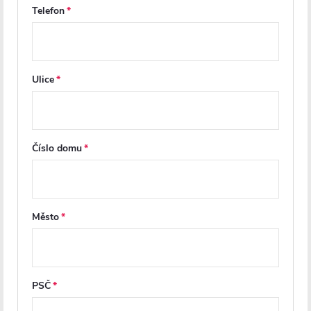
Telefon
DO KOŠÍKU
DO KOŠÍKU
PRODLOUŽENÁ ZÁRUKA
PRODLOUŽENÁ ZÁRUKA
Ulice
Číslo domu
Město
CERANO - Sprchové křídlové
CERANO - Sprchové otočné
dveře Antelo L/P - 6 mm -
dveře Porte L/P - 8 mm -
chrom, transparentní sklo -
chrom, transparentní sklo -
80x190 cm
80x195 cm
PSČ
Na cestě
Na cestě