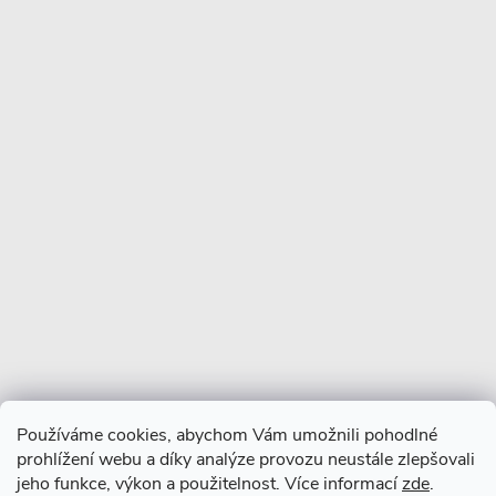
u
Informace pro vás
Více o nás
Facebook
Používáme cookies, abychom Vám umožnili pohodlné
prohlížení webu a díky analýze provozu neustále zlepšovali
jeho funkce, výkon a použitelnost. Více informací
zde
.