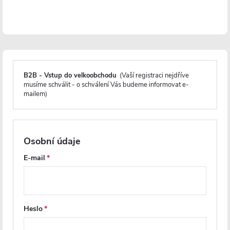
PRODLOUŽENÁ ZÁRUKA
PRODLOUŽENÁ ZÁRUKA
B2B - Vstup do velkoobchodu
(Vaší registraci nejdříve
musíme schválit - o schválení Vás budeme informovat e-
mailem)
CERANO - Sprchové posuvné
CERANO - Sprchové
dveře Versaro L/P - 6 mm -
zalamovací dveře Volpe L/P -
Osobní údaje
chrom, transparentní sklo -
6 mm - černá matná,
80x195 cm - zasouvací
transparentní sklo - 80x190
E-mail
cm
Skladem
Na cestě
4 576 Kč
3 600 Kč
Heslo
DO KOŠÍKU
DO KOŠÍKU