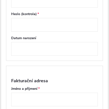
Heslo (kontrola)
PRODLOUŽENÁ ZÁRUKA
PRODLOUŽENÁ ZÁRUKA
Datum narození
CERANO - Sprchové otočné
CERANO - Sprchové 2-
dveře Porte L/P - 8 mm - černá
křídlové dveře Antelo L/P - 6
matná, grafitové sklo - 80x195
mm - černá matná,
Fakturační adresa
cm
transparentní sklo - 80x190
cm
Jméno a příjmení
Skladem
Na cestě
4 092 Kč
3 928 Kč