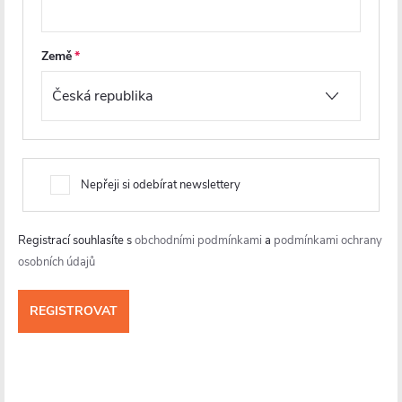
3 436 Kč
3 928 Kč
Země
DO KOŠÍKU
DO KOŠÍKU
PRODLOUŽENÁ ZÁRUKA
PRODLOUŽENÁ ZÁRUKA
Nepřeji si odebírat newslettery
Registrací souhlasíte s
obchodními podmínkami
a
podmínkami ochrany
osobních údajů
CERANO - Sprchové 2-
CERANO - Sprchové 2-
křídlové dveře Antelo L/P - 6
křídlové dveře Antelo L/P - 6
mm - černá matná,
mm - chrom, transparentní
transparentní sklo - 76x190
sklo - 80x190 cm
cm