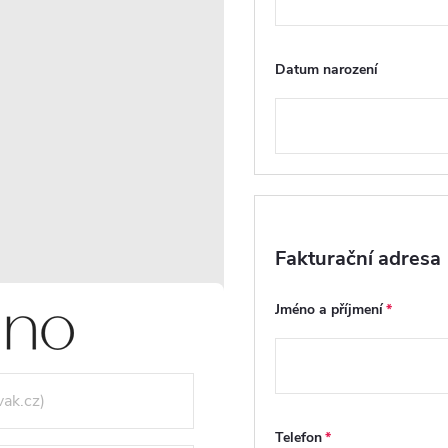
Datum narození
Dotaz k produktu
Hlí
Fakturační adresa
VIDEA (1)
RECENZE
DISKUZE
Jméno a příjmení
Telefon