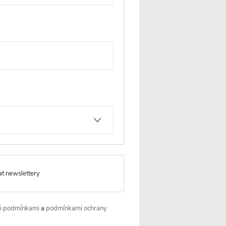
Produkt naleznete v této
kategorii
Dveře do niky šířka 76-88 cm
at newslettery
i podmínkami
a
podmínkami ochrany