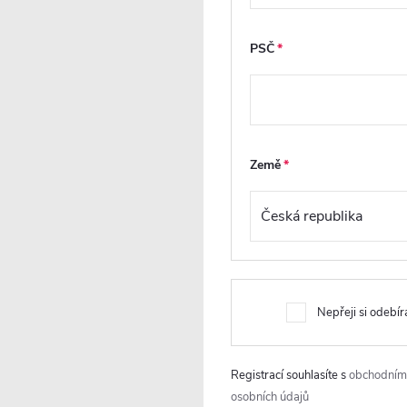
spodní hrany dveří o
a vodotěsná
podlahu nebo
konstrukce šetří čas i
těsnění. Díky tomuto
náklady a montáž
PSČ
systému je zajištěna
zvládne profesionál i
maximální těsnost a
zručný uživatel.
plynulý chod při
otevírání a zavírání.
Otočný profil
umožňuje otevření
Země
dovnitř i ven,
středové panty
složení pouze ven.
Nepřeji si odebír
Registrací souhlasíte s
obchodním
osobních údajů
va
Instalace na
Stěnový profil