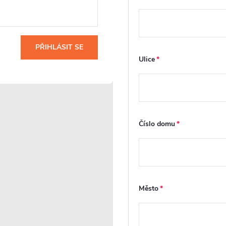
PŘIHLÁSIT SE
Zalamovací dveře
Ulice
FastInstall
Dveře s panty jsou
FastInstall je
zavěšeny na
montážní systém pro
otočném profilu s
rychlé a snadné
i
pneumatickým
sestavení
u
Číslo domu
zdvihem, ten funguje
sprchového koutu,
se
na principu
často i jednou
vzduchového pístu,
osobou. Panely a
í
který při manipulaci
profily připravené z
s dveřmi
výroby se do sebe
ny
automaticky
jednoduše zasouvají
ým
Město
nadzvedává křídlo
bez složitého
dveří. Tím dochází
šroubování či
ke snížení tření
vyrovnávání. Stabilní