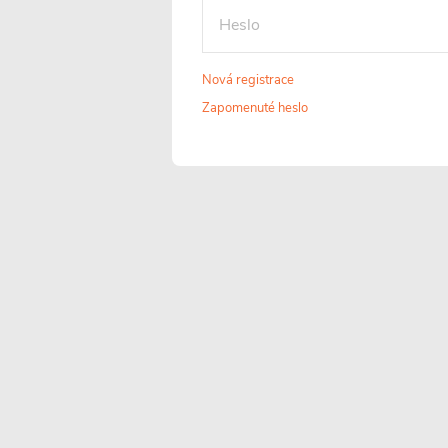
Nová registrace
Zapomenuté heslo
Tvrzené sklo 6
Univerzální
mm
montáž
Tvrzené
FlexSide systém
bezpečnostní sklo o
umožňuje instalac
tloušťce 6 mm, které
na pravou i levo
prošlo speciální
stranu. Díky tomu 
tepelnou úpravou,
sprchový kout
má zvýšenou
snadno přizpůsob
odolnost proti rozbití
konkrétnímu
a mechanickému
uspořádání koupel
poškození. Díky této
a jejím prostorov
vlastnosti nabízí
možnostem.
vyšší stupeň
bezpečnosti při