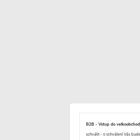
Skladem
(
)
>10 ks
6 190 Kč
B2B - Vstup do velkoobcho
3 600 Kč
/ ks
schválit - o schválení Vás bu