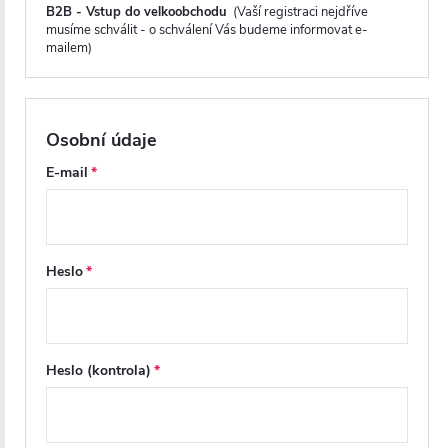
B2B - Vstup do velkoobchodu
(Vaší registraci nejdříve
musíme schválit - o schválení Vás budeme informovat e-
mailem)
Osobní údaje
E-mail
Heslo
Magnetické lišty
Zavírání pomocí magnetických lišt
pevně drží
sprchové dveře a zabraňuje jejich samovolnému
Heslo (kontrola)
otevírání. Lišty jsou umístěny na hraně dveří a rámu
nebo mezi dvěma skleněnými křídly, kde magnety
zajišťují jejich bezpečné přilnutí.