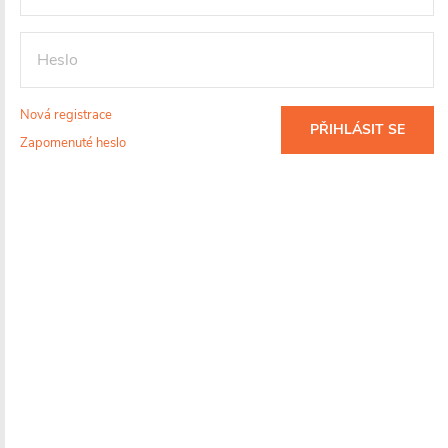
Nová registrace
PŘIHLÁSIT SE
Zapomenuté heslo
Dotaz k produktu
Hlídací pes
Sdílet
Značka:
CERANO
Záruka
:
5 let