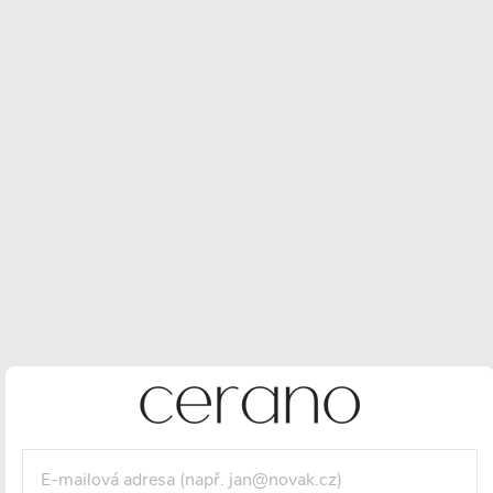
5 990 Kč
3 928 Kč
/ ks
3 246 Kč bez DPH
Maloobchodní cena:
4790 CZK
/ ks
Vaše sleva
862 CZK
(- 18 %)
Měrná
cena:
VLOŽIT DO KOŠÍKU