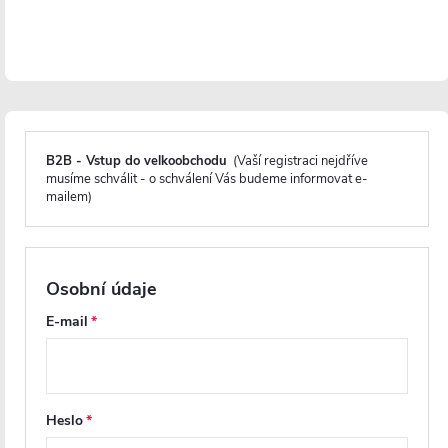
Magnetické lišty
B2B - Vstup do velkoobchodu
(Vaší registraci nejdříve
musíme schválit - o schválení Vás budeme informovat e-
mailem)
Zavírání pomocí magnetických lišt
pevně drží
sprchové dveře a zabraňuje jejich samovolnému
otevírání. Lišty jsou umístěny na hraně dveří a rámu
nebo mezi dvěma skleněnými křídly, kde magnety
Osobní údaje
zajišťují jejich bezpečné přilnutí.
E-mail
Heslo