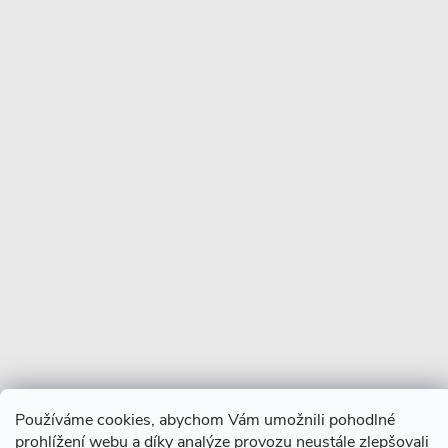
Copyright 2026
CERANO
. Všechna práva vyhrazena.
Vytvořil Shoptet Premium
Používáme cookies, abychom Vám umožnili pohodlné
prohlížení webu a díky analýze provozu neustále zlepšovali