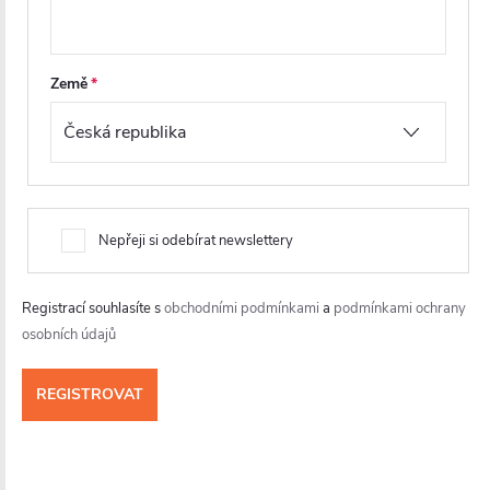
Sprchový kout Ferri nabízí ergonomicky tvarované úchytky
ze slitiny zinku pro pohodlné každodenní používání.
Rámová konstrukce je z odolného hliníku s prémiovou
povrchovou úpravou, která chrání proti korozi, olupování
Země
a opotřebení
. Výsledkem je dlouhodobě elegantní vzhled a
spolehlivá funkčnost i při častém používání.
Na sprchové dveře, zástěny a kouty značky CERANO
poskytujeme prodlouženou záruku a garanci možnosti
nákupu náhradních dílů po dobu minimálně 10 let.
Nepřeji si odebírat newslettery
Registrací souhlasíte s
obchodními podmínkami
a
podmínkami ochrany
osobních údajů