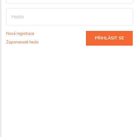
Nová registrace
PŘIHLÁSIT SE
Zapomenuté heslo
Dotaz k produktu
Hlídací pes
Sdílet
Značka:
CERANO
Záruka
:
5 let