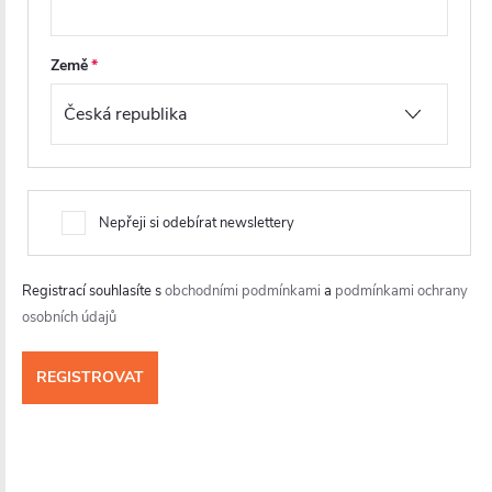
Rámová konstrukce je z odolného hliníku s prémiovou
povrchovou úpravou, která chrání proti korozi, olupování
Země
a opotřebení
. Výsledkem je dlouhodobě elegantní vzhled a
spolehlivá funkčnost i při častém používání.
Na sprchové dveře, zástěny a kouty značky CERANO
poskytujeme prodlouženou záruku a garanci možnosti
nákupu náhradních dílů po dobu minimálně 10 let.
Nepřeji si odebírat newslettery
Registrací souhlasíte s
obchodními podmínkami
a
podmínkami ochrany
osobních údajů