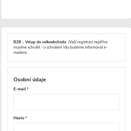
Magnetické lišty
B2B - Vstup do velkoobchodu
(Vaší registraci nejdříve
musíme schválit - o schválení Vás budeme informovat e-
Zavírání pomocí magnetických lišt
pevně drží
mailem)
sprchové dveře a zabraňuje jejich samovolnému
otevírání. Lišty jsou umístěny na hraně dveří a rámu
nebo mezi dvěma skleněnými křídly, kde magnety
zajišťují jejich bezpečné přilnutí.
Osobní údaje
E-mail
Heslo