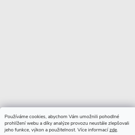
Copyright 2026
CERANO
. Všechna práva vyhrazena.
Vytvořil Shoptet Premium
Používáme cookies, abychom Vám umožnili pohodlné
prohlížení webu a díky analýze provozu neustále zlepšovali
jeho funkce, výkon a použitelnost. Více informací
zde
.