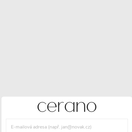
5 990 Kč
3 928 Kč
/ ks
3 246 Kč bez DPH
Maloobchodní cena:
4790 CZK
/ ks
Vaše sleva
862 CZK
(- 18 %)
Měrná
cena:
VLOŽIT DO KOŠÍKU